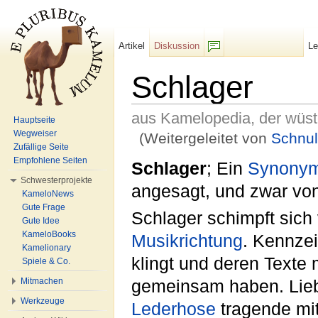
Artikel
Diskussion
L
F/b
Schlager
aus Kamelopedia, der wüs
Hauptseite
Wegweiser
(Weitergeleitet von
Schnu
Zufällige Seite
Wechseln zu:
Navigation
,
Suche
Empfohlene Seiten
Schlager
; Ein
Synony
Schwesterprojekte
angesagt, und zwar vo
KameloNews
Gute Frage
Schlager schimpft sic
Gute Idee
KameloBooks
Musikrichtung
. Kennzei
Kamelionary
klingt und deren Texte 
Spiele & Co.
Mitmachen
gemeinsam haben. Liebh
Werkzeuge
Lederhose
tragende mit