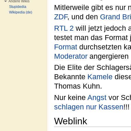
Andere Wikis
Mitlerweile gibt es nur
Stupidedia
Wikipedia (de)
ZDF
, und den
Grand Br
RTL 2
will jetzt jedoch
testet man das Format
Format
durchsetzten ka
Moderator
angergieren
Die Elite der Schlage
Bekannte
Kamele
diese
Thomas Kuhn.
Nur keine
Angst
vor Sch
schlagen nur Kassen
!!!
Weblink