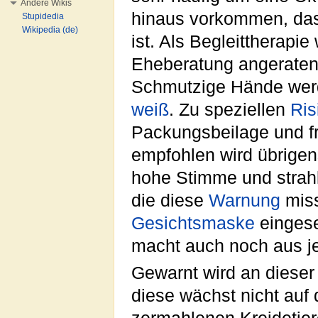
Andere Wikis
hinaus vorkommen, das
Stupidedia
Wikipedia (de)
ist. Als Begleittherapi
Eheberatung angeraten
Schmutzige Hände werde
weiß
. Zu speziellen
Ris
Packungsbeilage und f
empfohlen wird übrige
hohe Stimme und strahl
die diese
Warnung
miss
Gesichtsmaske
eingese
macht auch noch aus 
Gewarnt wird an dieser 
diese wächst nicht auf