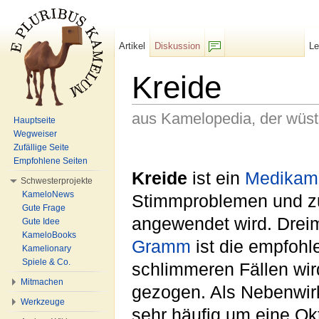
Artikel
Diskussion
L
F/b
Kreide
aus Kamelopedia, der wüs
Hauptseite
Wegweiser
Wechseln zu:
Navigation
,
Suche
Zufällige Seite
Empfohlene Seiten
Kreide
ist ein
Medikam
Schwesterprojekte
KameloNews
Stimmproblemen und z
Gute Frage
angewendet wird. Dreim
Gute Idee
KameloBooks
Gramm
ist die empfohl
Kamelionary
Spiele & Co.
schlimmeren Fällen wir
Mitmachen
gezogen. Als Nebenwirk
Werkzeuge
sehr häufig um eine Ok