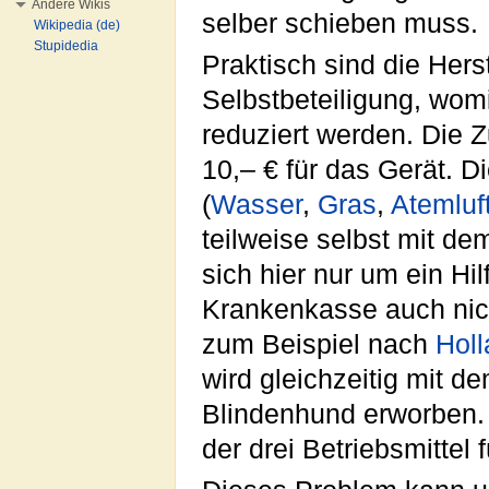
Andere Wikis
selber schieben muss.
Wikipedia (de)
Stupidedia
Praktisch sind die Hers
Selbstbeteiligung, wom
reduziert werden. Die Z
10,– € für das Gerät. D
(
Wasser
,
Gras
,
Atemluf
teilweise selbst mit de
sich hier nur um ein Hi
Krankenkasse auch nich
zum Beispiel nach
Hol
wird gleichzeitig mit d
Blindenhund erworben.
der drei Betriebsmittel