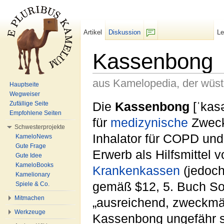
Artikel
Diskussion
L
F/b
Kassenbong
aus Kamelopedia, der wüs
Hauptseite
Wegweiser
Wechseln zu:
Navigation
,
Suche
Die
Kassenbong
[ˈkasə
Zufällige Seite
Empfohlene Seiten
für
medizynische
Zwecke
Schwesterprojekte
Inhalator für COPD un
KameloNews
Gute Frage
Erwerb als Hilfsmittel 
Gute Idee
KameloBooks
Krankenkassen
(jedoc
Kamelionary
gemäß $12, 5. Buch So
Spiele & Co.
Mitmachen
„ausreichend, zweckmäßi
Werkzeuge
Kassenbong ungefähr so