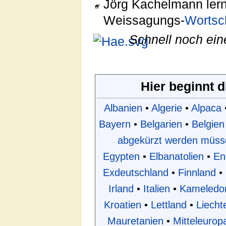
Jörg Kachelmann lern
Weissagungs-
Wortsc
Schnell noch ein
Hier beginnt 
Albanien
•
Algerie
•
Alpaca
Bayern
•
Belgarien
•
Belgien
abgekürzt werden müss
Egypten
•
Elbanatolien
•
En
Exdeutschland
•
Finnland
•
Irland
•
Italien
•
Kameledo
Kroatien
•
Lettland
•
Liecht
Mauretanien
•
Mitteleurop