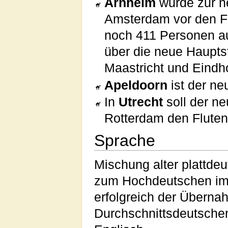
Arnheim
wurde zur ne
Amsterdam vor den Flu
noch 411 Personen a
über die neue Haupts
Maastricht und Eindh
Apeldoorn
ist der ne
In
Utrecht
soll der ne
Rotterdam den Flute
Sprache
Mischung alter plattde
zum Hochdeutschen im 
erfolgreich der Übern
Durchschnittsdeutschen