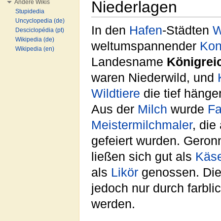
Niederlagen
Andere Wikis
Stupidedia
Uncyclopedia (de)
In den
Hafen
-Städten
W
Desciclopédia (pt)
Wikipedia (de)
weltumspannender
Kon
Wikipedia (en)
Landesname
Königrei
waren Niederwild, und
Wildtiere
die tief häng
Aus der
Milch
wurde
Fa
Meistermilchmaler
, die
gefeiert wurden. Geron
ließen sich gut als
Käs
als
Likör
genossen. Die
jedoch nur durch farbl
werden.