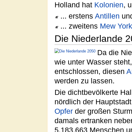
Holland hat
Kolonien
, 
... erstens
Antillen
und
... zweitens
Mew Yor
Die Niederlande 
Da die Ni
wie unter Wasser steht
entschlossen, diesen
A
werden zu lassen.
Die dichtbevölkerte Ha
nördlich der Hauptstad
Opfer
der großen Sturm
damals ertranken neb
5.183.663 Menschen u