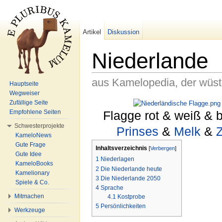
Artikel
Diskussion
Niederlande
aus Kamelopedia, der wüs
Hauptseite
Wegweiser
Wechseln zu:
Navigation
,
Suche
Zufällige Seite
Empfohlene Seiten
Flagge rot & weiß & 
Schwesterprojekte
Prinses
&
Melk
&
KameloNews
Gute Frage
Inhaltsverzeichnis
[
Verbergen
]
Gute Idee
1
Niederlagen
KameloBooks
2
Die Niederlande heute
Kamelionary
3
Die Niederlande 2050
Spiele & Co.
4
Sprache
Mitmachen
4.1
Kostprobe
5
Persönlichkeiten
Werkzeuge