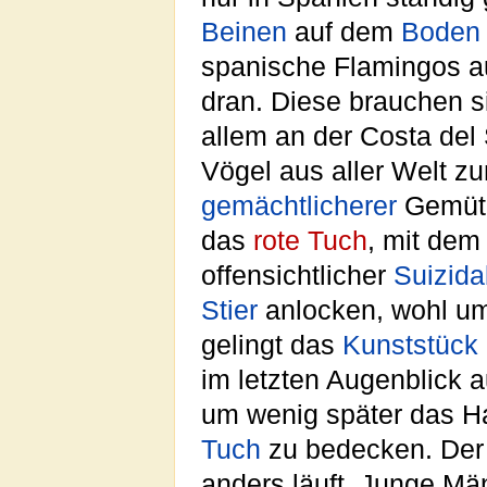
Beinen
auf dem
Boden
spanische Flamingos 
dran. Diese brauchen si
allem an der Costa del
Vögel aus aller Welt 
gemächtlicherer
Gemüte
das
rote Tuch
, mit de
offensichtlicher
Suizida
Stier
anlocken, wohl u
gelingt das
Kunststück
im letzten Augenblick 
um wenig später das H
Tuch
zu bedecken. De
anders läuft. Junge Mä