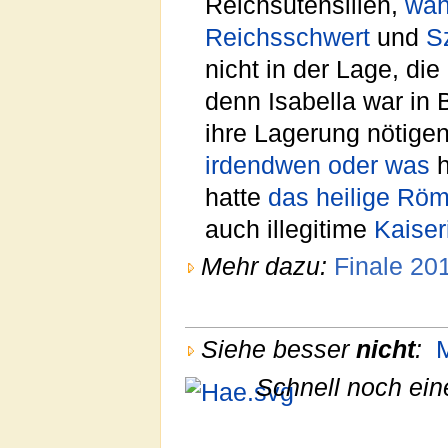
Reichsutensilien,
wah
Reichsschwert
und
S
nicht in der Lage, die
denn Isabella war in B
ihre Lagerung nötige
irdendwen oder was
h
hatte
das heilige Röm
auch illegitime
Kaiser
Mehr dazu:
Finale 20
Siehe besser
nicht
:
Schnell noch ein