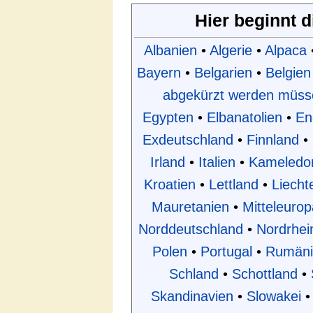
Hier beginnt 
Albanien
•
Algerie
•
Alpaca
Bayern
•
Belgarien
•
Belgien
abgekürzt werden müss
Egypten
•
Elbanatolien
•
En
Exdeutschland
•
Finnland
•
Irland
•
Italien
•
Kameledo
Kroatien
•
Lettland
•
Liecht
Mauretanien
•
Mitteleurop
Norddeutschland
•
Nordrhei
Polen
•
Portugal
•
Rumäni
Schland
•
Schottland
•
Skandinavien
•
Slowakei
•