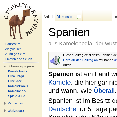
Artikel
Diskussion
L
F/b
Spanien
aus Kamelopedia, der wüs
Hauptseite
Wegweiser
Wechseln zu:
Navigation
,
Suche
Zufällige Seite
Dieser Beitrag existiert im Rahmen d
Empfohlene Seiten
Höre dir den Beitrag an
, wir haben
d
durch.
Schwesterprojekte
KameloNews
Spanien
ist ein Land w
Gute Frage
Kamele
, die hier gar n
Gute Idee
KameloBooks
und wann. Wie
Überall
.
Kamelionary
Spiele & Co.
Spanien ist im Besitz d
Mitmachen
Deutsche
für 5 Tage pau
Werkzeuge