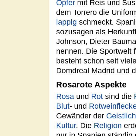
Opfer
mit Reis und Sush
dem Torrero die Unifo
lappig
schmeckt. Spanie
sozusagen als Herkunft 
Johnson, Dieter Bauma
nennen. Die Sportwelt 
besteht schon seit vie
Domdreal Madrid und 
Rosarote Aspekte
Rosa
und
Rot
sind die
Blut
- und
Rotweinfleck
Gewänder der
Geistlic
Kultur
. Die
Religion
erd
nur in Spanien ständig 