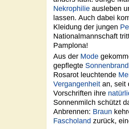
Nekrophilie
ausleben un
lassen. Auch dabei kom
Kleidung der jungen
Pe
Nationalmannschaft trit
Pamplona!
Aus der
Mode
gekommen
gepflegte
Sonnenbrand
Rosarot leuchtende
Me
Vergangenheit
an, seit
Vorschriften ihre
natürl
Sonnenmilch schützt d
Anbrennen:
Braun
kehr
Fascholand
zurück, ei