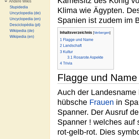
Kamelsitz des König vo
Andere Wikis
Stupidedia
Klima wie Ägypten. Des
Uncyclopedia (de)
Spanien ist zudem im 
Uncyclopedia (en)
Desciclopédia (pt)
Wikipedia (de)
Inhaltsverzeichnis
[
Verbergen
]
Wikipedia (en)
1
Flagge und Name
2
Landschaft
3
Kultur
3.1
Rosarote Aspekte
4
Trivia
Flagge und Name
Auch der Landesname ha
hübsche
Frauen
in Span
Spanner. Der Ausruf de
Spanner ! welches auf 
rot-gelb-rot. Dies symb