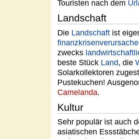
Touristen nach dem
Ur
Landschaft
Die
Landschaft
ist eige
finanzkrisenverursach
zwecks
landwirtschaftl
beste Stück
Land
, die
Solarkollektoren zuges
Pustekuchen! Ausgenom
Camelanda
.
Kultur
Sehr populär ist auch 
asiatischen Essstäbch