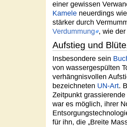
einer gewissen Verwan
Kamele
neuerdings wiede
stärker durch Vermummu
Verdummung
, wie de
Aufstieg und Blüte
Insbesondere sein
Buc
von wassergespülten To
verhängnisvollen Aufsti
bezeichneten
UN-Art
. 
Zeitpunkt grassierende 
war es möglich, ihrer N
Entsorgungstechnologi
für ihn, die „Breite Mas