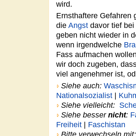
wird.
Ernsthaftere Gefahren g
die
Angst
davor tief be
geben nicht wieder in d
wenn irgendwelche
Bra
Fass aufmachen wollen
wir doch zugeben, das
viel angenehmer ist, o
Siehe auch:
Waschis
Nationalsozialist
|
Kuh
Siehe vielleicht:
Sche
Siehe besser
nicht
:
F
Freiheit
|
Faschistan
Bitte verwechseln mit: