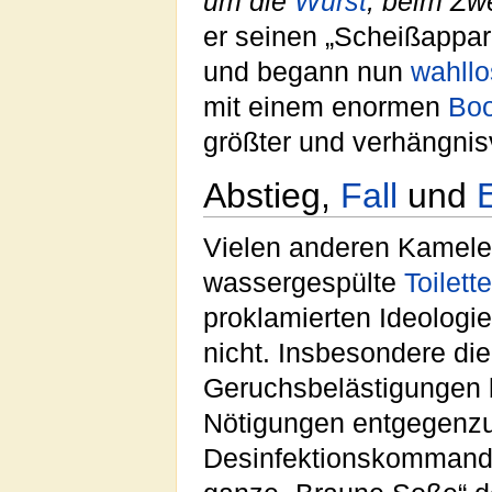
um die
Wurst
, beim Zw
er seinen „Scheißappar
und begann nun
wahllo
mit einem enormen
Bo
größter und verhängnis
Abstieg,
Fall
und
Vielen anderen Kamele
wassergespülte
Toilett
proklamierten Ideologi
nicht. Insbesondere di
Geruchsbelästigungen 
Nötigungen entgegenzu
Desinfektionskommando