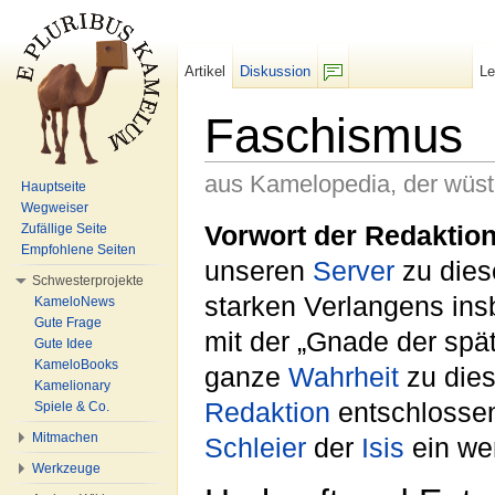
Artikel
Diskussion
L
F/b
Faschismus
aus Kamelopedia, der wüs
Hauptseite
Wegweiser
Wechseln zu:
Navigation
,
Suche
Vorwort der Redaktion
Zufällige Seite
Empfohlene Seiten
unseren
Server
zu die
Schwesterprojekte
starken Verlangens in
KameloNews
Gute Frage
mit der „Gnade der sp
Gute Idee
KameloBooks
ganze
Wahrheit
zu dies
Kamelionary
Redaktion
entschlosse
Spiele & Co.
Mitmachen
Schleier
der
Isis
ein we
Werkzeuge