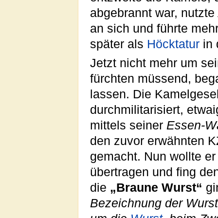
abgebrannt war, nutzte 
an sich und führte meh
später als
Höcktatur
in 
Jetzt nicht mehr um sei
fürchten müssend, bega
lassen. Die Kamelgesel
durchmilitarisiert, etw
mittels seiner
Essen-Wa
den zuvor erwähnten KZ
gemacht. Nun wollte er
übertragen und fing de
die
„Braune Wurst“
gi
Bezeichnung der Wurstk