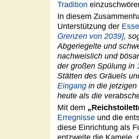
Tradition
einzuschwören
In diesem Zusammenhan
Unterstützung der
Esse
Grenzen von 2039]
, s
Abgeriegelte und schwe
nachweislich und bösar
der großen Spülung in
Stätten des Gräuels un
Eingang
in die jetzigen
heute als die verabsc
Mit dem
„Reichstoilet
Erregnisse
und die ents
diese Einrichtung als Fo
entzweite die Kamele,