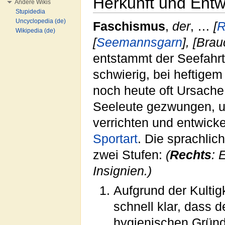
Herkunft und Entw
Andere Wikis
Stupidedia
Uncyclopedia (de)
Faschismus
,
der
, …
[
R
Wikipedia (de)
[
Seemannsgarn
], [Bra
entstammt der Seefahrt
schwierig, bei heftige
noch heute oft Ursach
Seeleute gezwungen, u
verrichten und entwicke
Sportart
. Die sprachlic
zwei Stufen:
(
Rechts
: 
Insignien.)
Aufgrund der Kultig
schnell klar, dass 
hygienischen Gründ