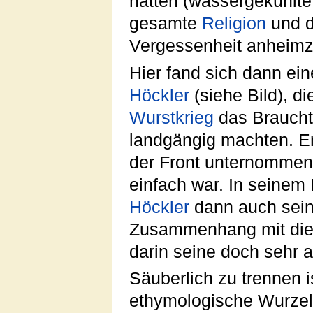
hatten (wassergekühlt
gesamte
Religion
und d
Vergessenheit anheimzu
Hier fand sich dann ei
Höckler
(siehe Bild), d
Wurstkrieg
das Brauch
landgängig machten. E
der Front unternommen
einfach war. In seine
Höckler
dann auch seine
Zusammenhang mit die
darin seine doch sehr 
Säuberlich zu trennen 
ethymologische Wurze