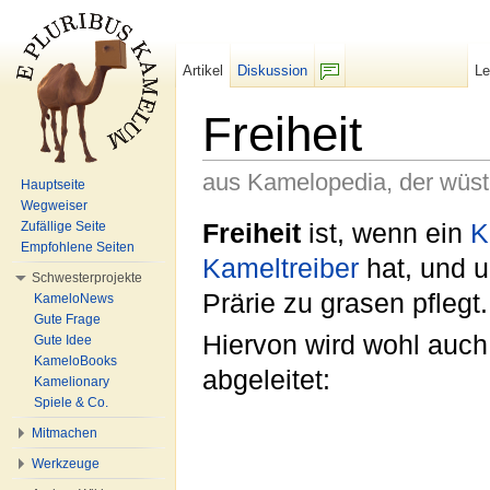
Artikel
Diskussion
L
F/b
Freiheit
aus Kamelopedia, der wüs
Hauptseite
Wegweiser
Wechseln zu:
Navigation
,
Suche
Freiheit
ist, wenn ein
K
Zufällige Seite
Empfohlene Seiten
Kameltreiber
hat, und u
Schwesterprojekte
Prärie zu grasen pflegt.
KameloNews
Gute Frage
Hiervon wird wohl auch
Gute Idee
KameloBooks
abgeleitet:
Kamelionary
Spiele & Co.
Mitmachen
Werkzeuge