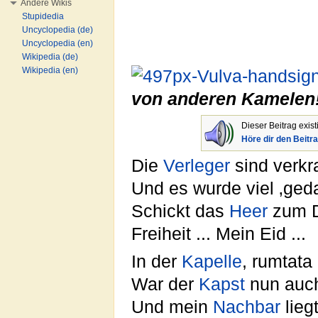
Andere Wikis
Stupidedia
Uncyclopedia (de)
Uncyclopedia (en)
Wikipedia (de)
Wikipedia (en)
von anderen Kamelen
Dieser Beitrag exis
Höre dir den Beitr
Die
Verleger
sind verkr
Und es wurde viel ‚ged
Schickt das
Heer
zum D
Freiheit ... Mein Eid ...
In der
Kapelle
, rumtata
War der
Kapst
nun auc
Und mein
Nachbar
lieg