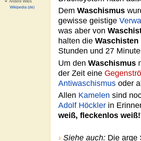
Andere Wikis
Wikipedia (de)
Dem
Waschismus
wur
gewisse geistige
Verwa
was aber von
Waschis
halten die
Waschisten
Stunden und 27 Minute
Um den
Waschismus
n
der Zeit eine
Gegenstr
Antiwaschismus
oder a
Allen
Kamelen
sind no
Adolf Höckler
in Erinne
weiß, fleckenlos weiß!
Siehe auch:
Die arge