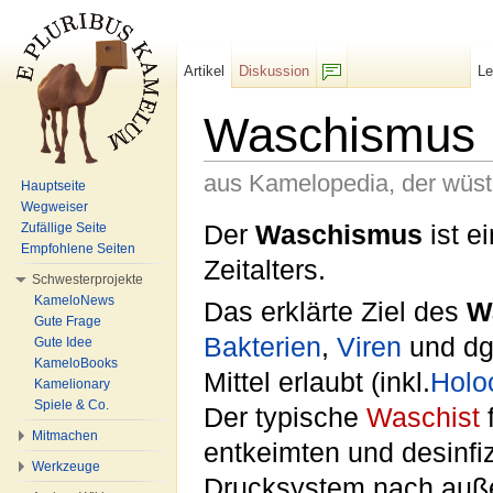
Artikel
Diskussion
L
F/b
Waschismus
aus Kamelopedia, der wüs
Hauptseite
Wegweiser
Wechseln zu:
Navigation
,
Suche
Der
Waschismus
ist e
Zufällige Seite
Empfohlene Seiten
Zeitalters.
Schwesterprojekte
KameloNews
Das erklärte Ziel des
W
Gute Frage
Bakterien
,
Viren
und dgl
Gute Idee
KameloBooks
Mittel erlaubt (inkl.
Holo
Kamelionary
Spiele & Co.
Der typische
Waschist
f
Mitmachen
entkeimten und desinfi
Werkzeuge
Drucksystem nach außen