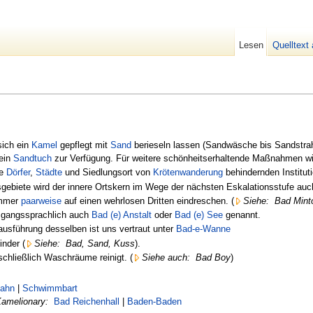
Lesen
Quelltext
sich ein
Kamel
gepflegt mit
Sand
berieseln lassen (Sandwäsche bis Sandstrah
 ein
Sandtuch
zur Verfügung. Für weitere schönheitserhaltende Maßnahmen wi
de
Dörfer
,
Städte
und Siedlungsort von
Krötenwanderung
behindernden Institut
gebiete wird der innere Ortskern im Wege der nächsten Eskalationsstufe auc
mmer
paarweise
auf einen wehrlosen Dritten eindreschen. (
Siehe:
Bad Mint
gangssprachlich auch
Bad (e) Anstalt
oder
Bad (e) See
genannt.
urausführung desselben ist uns vertraut unter
Bad-e-Wanne
inder (
Siehe:
Bad, Sand, Kuss
).
chließlich Waschräume reinigt. (
Siehe auch:
Bad Boy
)
ahn
|
Schwimmbart
Kamelionary:
Bad Reichenhall
|
Baden-Baden