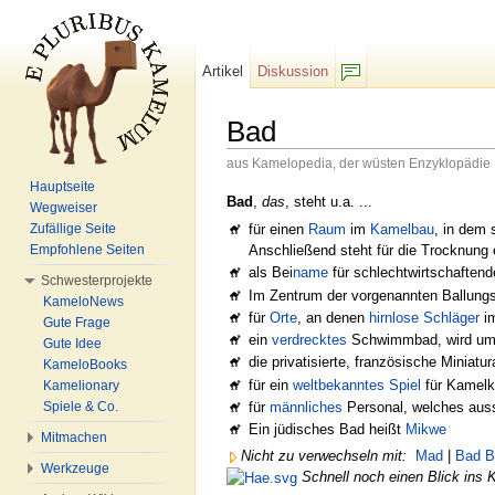
Artikel
Diskussion
F/b
Bad
aus Kamelopedia, der wüsten Enzyklopädie
Wechseln zu:
Navigation
,
Suche
Hauptseite
Bad
,
das
, steht u.a. ...
Wegweiser
für einen
Raum
im
Kamelbau
, in dem 
Zufällige Seite
Anschließend steht für die Trocknung
Empfohlene Seiten
als Bei
name
für schlechtwirtschaften
Schwesterprojekte
Im Zentrum der vorgenannten Ballungs
KameloNews
für
Orte
, an denen
hirnlose
Schläger
i
Gute Frage
ein
verdrecktes
Schwimmbad, wird um
Gute Idee
die privatisierte, französische Miniat
KameloBooks
für ein
weltbekanntes
Spiel
für Kamelk
Kamelionary
für
männliches
Personal, welches auss
Spiele & Co.
Ein jüdisches Bad heißt
Mikwe
Mitmachen
Nicht zu verwechseln mit:
Mad
|
Bad B
Werkzeuge
Schnell noch einen Blick ins 