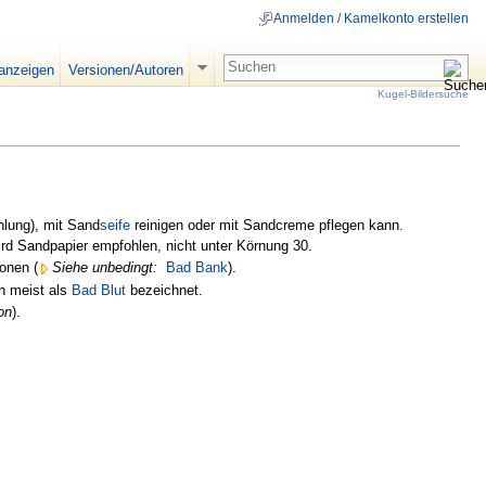
Anmelden / Kamelkonto erstellen
 anzeigen
Versionen/Autoren
Kugel-Bildersuche
lung), mit Sand
seife
reinigen oder mit Sandcreme pflegen kann.
rd Sandpapier empfohlen, nicht unter Körnung 30.
ionen (
Siehe unbedingt:
Bad Bank
).
h meist als
Bad Blut
bezeichnet.
on
).