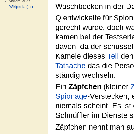
Andere Wikis
Waschbecken in der 
Wikipedia (de)
Q entwickelte für Spio
gerecht wurde, doch w
kamen bei der Testseri
davon, da der schusse
Kamele dieses
Teil
denn
Tatsache
das die Perso
ständig wechseln.
Ein
Zäpfchen
(kleiner
Spionage
-Verstecken, 
niemals scheint. Es ist
Schnüffler im Dienste s
Zäpfchen nennt man a