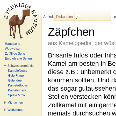
Artikel
Diskussion
L
F/b
Zäpfchen
aus Kamelopedia, der wüs
Hauptseite
Wegweiser
Wechseln zu:
Navigation
,
Suche
Brisante Infos oder Inha
Zufällige Seite
Empfohlene Seiten
Kamel am besten in Be
Schwesterprojekte
diese z.B.: unbemerkt 
KameloNews
Gute Frage
kommen sollten. Und 
Gute Idee
KameloBooks
das sogar gutaussehen
Kamelionary
Stellen verstecken kön
Spiele & Co.
Mitmachen
Zollkamel mit einiger
Werkzeuge
niemals durchsuchen w