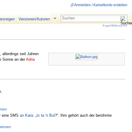
Anmelden / Kamelkonto erstellen
 anzeigen
Versionen/Autoren
Kugel-Bildersuche
, allerdings seit Jahren
lle Sonne an der
Adria
m.
nien
 er eine SMS
an Kara
: „
Is ta 'n Bul
?“. Ihm gehört auch der berühmte
winnen