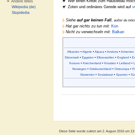
Wer einen Kredit zum Häuslebau möc
Andere Wikis
Zoten und ordinäres Gerede wird auf
v
Wikipedia (de)
Stupidedia
Siehe
auf gar keinen Fall
,
außer du möc
Hat gar nichts zu tun mit:
Kon
Nicht zu verwechseln mit:
Balkan
Albanien
•
Algerie
•
Alpaca
•
Andorra
•
Armenien
Dänemark
•
Egypten
•
Elbanatolien
•
England
•
Es
Kosovo
•
Kriechenland
•
Kroatien
•
Lettland
•
L
Norwegen
•
Ostdeutschland
•
Osteuropa
•
P
Slowenien
•
Sozialstaat
•
Spanien
•
Sü
Diese Seite wurde zuletzt am 2. August 2016 um 13