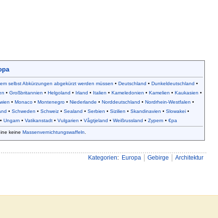
opa
dem selbst Abkürzungen abgekürzt werden müssen
•
Deutschland
•
Dunkeldeutschland
•
en
•
Großbritannien
•
Helgoland
•
Irland
•
Italien
•
Kameledonien
•
Kamelien
•
Kaukasien
•
wien
•
Monaco
•
Montenegro
•
Niederlande
•
Norddeutschland
•
Nordrhein-Westfalen
•
and
•
Schweden
•
Schweiz
•
Sealand
•
Serbien
•
Sizilien
•
Skandinavien
•
Slowakei
•
•
Ungarn
•
Vatikanstadt
•
Vulgarien
•
Vågtjeland
•
Weißrussland
•
Zypern
•
€pa
eine keine
Massenvernichtungswaffeln
.
Kategorien
:
Europa
Gebirge
Architektur