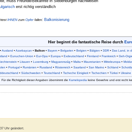
hte, muss Freunde/Bekannte in Siebenbürgen nachweisen
ulgarisch
erst richtig verständlich
:
Balkonisierung
htest
IHNEN
zum
Opfer
fallen
Hier beginnt die fantastische Reise durch
Eur
•
Ausland
•
Azərbaycan
•
Balkon
•
Bayern
•
Belgarien
•
Belgien
•
Bälgien
•
DDR
•
Das Land, in 
tland
•
Eunuchen-Union
•
Eur-Opa
•
Europa
•
Exdeutschland
•
Finnland
•
Frankreich
•
Geh-Orgi
iechtenstein
•
Litauen
•
Luxemburg
•
Magyarország
•
Malta
•
Mauretanien
•
Mitteleuropa
•
Molda
olen
•
Portugal
•
Rumänien
•
Russland
•
Rösterreich
•
Saarland
•
San Marino
•
Schland
•
Schottl
ddeutschland
•
Südschweden
•
Teutschland
•
Tscheche Einigkeit
•
Tschechien
•
Türkei
•
Ukraine
Für die Richtigkeit dieser Angaben übernimmt die
Kamelopedia
keine Gewehre und erst recht k
:37 Uhr geändert.