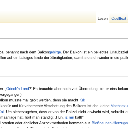
Lesen
Quelltext
opa, benannt nach dem Balkon
gebirge
. Der Balkon ist ein beliebtes Urlaubsziel
ffen auf ein baldiges Ende der Streitigkeiten, damit sie sich wieder in die pra
n: „
Griech'n Land
?“ Es brauchte aber noch viel Überredung, bis er eins beka
vorgegangen)
Balkon müsste mal geölt werden, denn sie macht
Krk
lkontür und für vehemente Abschottung des Balkons ist das kleine
Machsezu
Kai
. Um sicherzugehen, dass er von der Polizei nicht erwischt wird, schreibt
limaanlage hat, hört man ständig: „Huh,
iz mir
kalt!“
r Lotterien oder ähnlicher Abzockmethoden kommen aus
Bloßneunen-Hierzuge