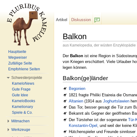
Artikel
Diskussion
F/b
Balkon
aus Kamelopedia, der wüsten Enzyklopädie
Wechseln zu:
Navigation
,
Suche
Hauptseite
Der
Balkon
ist eine Region in Südosteur
Wegweiser
von Kriegen erschüttert. Viele Urlauber ho
Zufällige Seite
legen können.
Empfohlene Seiten
Balkon(ge)länder
Schwesterprojekte
KameloNews
Begonien
Gute Frage
1821 fragte Philiki Etaireia die Osmane
Gute Idee
Altanien
(1914 aus
Joghurtslawien
her
KameloBooks
Kamelionary
Das Tor, besser gesagt die Tür zum 
Spiele & Co.
Bekannt als Gegner der geöffneten Ba
Der Türsteher ist der sogenannte
Tür-
Mitmachen
Konstantin-Opel
, und weil der keine K
Werkzeuge
Hütchenspieler und Freunde sinnlose