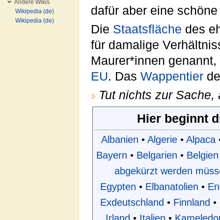
Andere Wikis
dafür aber eine schön
Wikipedia (de)
Wikipedia (de)
Die
Staatsfläche
des eh
für damalige Verhältni
Maurer*innen genannt, h
EU
. Das
Wappentier
de
Tut nichts zur Sache,
Hier beginnt 
Albanien
•
Algerie
•
Alpaca
Bayern
•
Belgarien
•
Belgien
abgekürzt werden müss
Egypten
•
Elbanatolien
•
En
Exdeutschland
•
Finnland
•
Irland
•
Italien
•
Kameledo