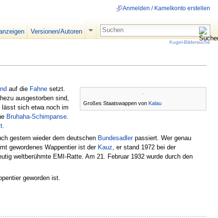
Anmelden / Kamelkonto erstellen
 anzeigen
Versionen/Autoren
Kugel-Bildersuche
nd
auf die
Fahne
setzt.
nahezu ausgestorben sind,
Großes Staatswappen von
Kalau
 lässt sich etwa noch im
ene
Bruhaha-Schimpanse
.
t
.
auch gestern wieder dem deutschen
Bundesadler
passiert. Wer genau
hmt gewordenes Wappentier ist der
Kauz
, er stand 1972 bei der
heutig weltberühmte EMI-Ratte. Am 21. Februar 1932 wurde durch den
pentier geworden ist.