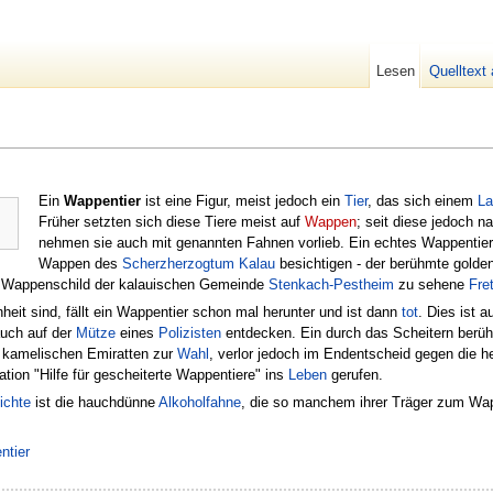
Lesen
Quelltext
Ein
Wappentier
ist eine Figur, meist jedoch ein
Tier
, das sich einem
La
Früher setzten sich diese Tiere meist auf
Wappen
; seit diese jedoch 
nehmen sie auch mit genannten Fahnen vorlieb. Ein echtes Wappentier
Wappen des
Scherzherzogtum Kalau
besichtigen - der berühmte gold
ten) Wappenschild der kalauischen Gemeinde
Stenkach-Pestheim
zu sehene
Fret
eit sind, fällt ein Wappentier schon mal herunter und ist dann
tot
. Dies ist 
auch auf der
Mütze
eines
Polizisten
entdecken. Ein durch das Scheitern berü
n kamelischen Emiratten zur
Wahl
, verlor jedoch im Endentscheid gegen die 
ation "Hilfe für gescheiterte Wappentiere" ins
Leben
gerufen.
ichte
ist die hauchdünne
Alkoholfahne
, die so manchem ihrer Träger zum Wap
ntier