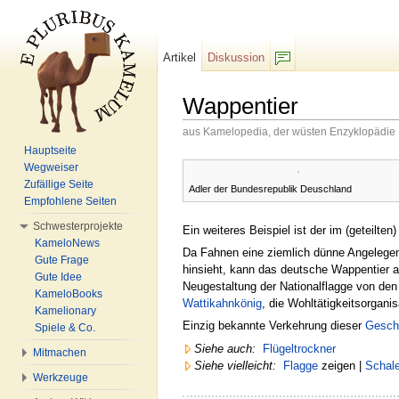
Artikel
Diskussion
F/b
Wappentier
aus Kamelopedia, der wüsten Enzyklopädie
Wechseln zu:
Navigation
,
Suche
Hauptseite
Wegweiser
Zufällige Seite
Adler der Bundesrepublik Deuschland
Empfohlene Seiten
Schwesterprojekte
Ein weiteres Beispiel ist der im (geteil
KameloNews
Da Fahnen eine ziemlich dünne Angelegenh
Gute Frage
hinsieht, kann das deutsche Wappentier 
Gute Idee
Neugestaltung der Nationalflagge von de
KameloBooks
Wattikahnkönig
, die Wohltätigkeitsorganis
Kamelionary
Einzig bekannte Verkehrung dieser
Gesch
Spiele & Co.
Siehe auch:
Flügeltrockner
Mitmachen
Siehe vielleicht:
Flagge
zeigen |
Schale
Werkzeuge