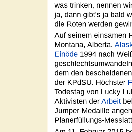
was trinken, nennen wir
ja, dann gibt's ja bal
die Roten werden gew
Auf seinem einsamen R
Montana, Alberta,
Alas
Einöde
1994 nach Weißr
geschlechtsumwandeln z
dem den bescheidenen 
der KPdSU. Höchster
F
Todestag von Lucky Lu
Aktivisten der
Arbeit
be
Jumper-Medaille angehe
Planerfüllungs-Messlatt
Am 11. Februar 2015 