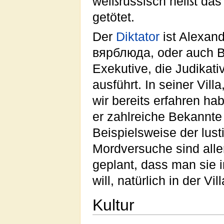
weißrussisch heißt das 
getötet.
Der
Diktator
ist Alexan
вярблюда, oder auch Ba
Exekutive, die Judikati
ausführt. In seiner Vill
wir bereits erfahren ha
er zahlreiche Bekannt
Beispielsweise der lus
Mordversuche sind aller
geplant, dass man sie
will, natürlich in der Vill
Kultur