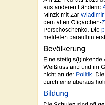
aus anderen Ländern:
Minzk mit Zar
Wladimir
dem alten Oligarchen-
Z
Porschoschenko. Die
p
meldeten daraufhin ers
Bevölkerung
Eine stetig s(t)inkend
Weißrussland und im Ge
nicht an der
Politik
. Di
durch eine überaus ho
Bildung
Die Schulen sind oft g