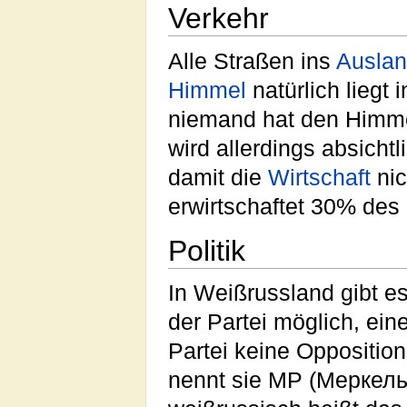
Verkehr
Alle Straßen ins
Ausla
Himmel
natürlich liegt
niemand hat den Himme
wird allerdings absicht
damit die
Wirtschaft
nic
erwirtschaftet 30% de
Politik
In Weißrussland gibt e
der Partei möglich, ein
Partei keine Opposition 
nennt sie MP (Меркель 