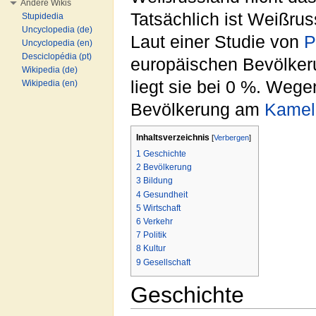
Andere Wikis
Tatsächlich ist Weißru
Stupidedia
Uncyclopedia (de)
Laut einer Studie von
P
Uncyclopedia (en)
Desciclopédia (pt)
europäischen Bevölkeru
Wikipedia (de)
liegt sie bei 0 %. Wege
Wikipedia (en)
Bevölkerung am
Kamel
Inhaltsverzeichnis
[
Verbergen
]
1
Geschichte
2
Bevölkerung
3
Bildung
4
Gesundheit
5
Wirtschaft
6
Verkehr
7
Politik
8
Kultur
9
Gesellschaft
Geschichte