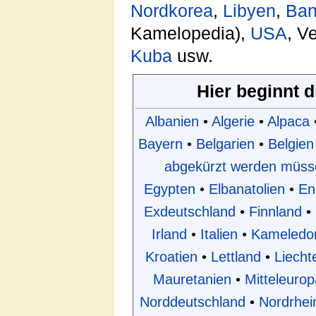
Nordkorea
,
Libyen
,
Ban
Kamelopedia),
USA
, V
Kuba
usw.
Hier beginnt 
Albanien
•
Algerie
•
Alpaca
Bayern
•
Belgarien
•
Belgien
abgekürzt werden müss
Egypten
•
Elbanatolien
•
En
Exdeutschland
•
Finnland
•
Irland
•
Italien
•
Kameledo
Kroatien
•
Lettland
•
Liecht
Mauretanien
•
Mitteleurop
Norddeutschland
•
Nordrhei