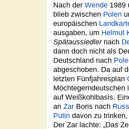
Nach der
Wende
1989 
blieb zwischen
Polen
u
europäischen
Landkart
ausgaben, um
Helmut 
Spätaussiedler
nach
De
dann doch nicht als D
Deutschland nach
Pole
abgeschoben. Da auf d
letzten Fünfjahresplan
Möchtegerndeutschen i
auf Weißkohlbasis. Ei
an
Zar
Boris nach
Russ
Putin
davon zu trinken,
Der Zar lachte: „Das 