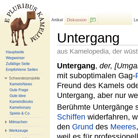
Artikel
Diskussion
L
F/b
Untergang
aus Kamelopedia, der wüs
Hauptseite
Wegweiser
Wechseln zu:
Navigation
,
Suche
Untergang
,
der, [Umga
Zufällige Seite
Empfohlene Seiten
mit suboptimalen Gag-
Schwesterprojekte
Freund des Kamels oder
KameloNews
Gute Frage
Untergang, aber nur wei
Gute Idee
KameloBooks
Berühmte Untergänge s
Kamelionary
Spiele & Co.
Schiffen
widerfahren, w
Mitmachen
den
Grund
des
Meeres
Werkzeuge
weil es für professione