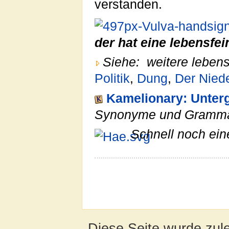
verstanden.
der hat eine lebensfei
Siehe:
weitere lebe
Politik
,
Dung
,
Der Nied
Kamelionary: Unter
Synonyme und Gramma
Schnell noch ein
Diese Seite wurde zul