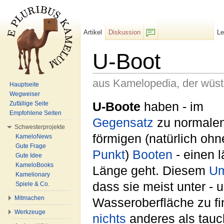
Artikel
Diskussion
L
F/b
U-Boot
aus Kamelopedia, der wüs
Hauptseite
Wegweiser
Wechseln zu:
Navigation
,
Suche
U-Boote
haben - im
Zufällige Seite
Empfohlene Seiten
Gegensatz
zu normalen
Schwesterprojekte
förmigen (natürlich ohn
KameloNews
Gute Frage
Punkt
)
Booten
- einen l
Gute Idee
KameloBooks
Länge geht. Diesem
Um
Kamelionary
dass sie meist unter - 
Spiele & Co.
Mitmachen
Wasseroberfläche zu f
Werkzeuge
nichts
anderes als tau