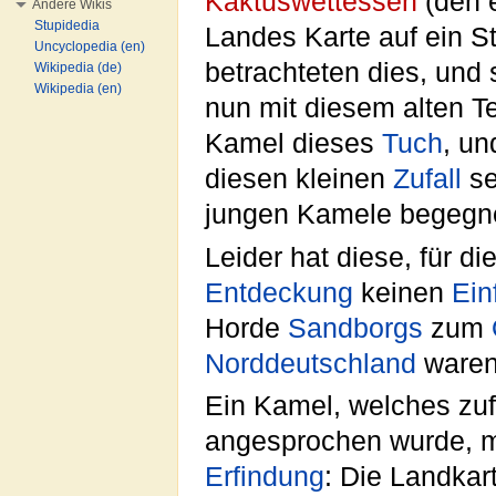
Kaktuswettessen
(den e
Andere Wikis
Stupidedia
Landes Karte auf ein S
Uncyclopedia (en)
betrachteten dies, und 
Wikipedia (de)
Wikipedia (en)
nun mit diesem alten 
Kamel dieses
Tuch
, un
diesen kleinen
Zufall
se
jungen Kamele begegn
Leider hat diese, für d
Entdeckung
keinen
Ein
Horde
Sandborgs
zum
Norddeutschland
waren
Ein Kamel, welches zu
angesprochen wurde, m
Erfindung
: Die Landkar