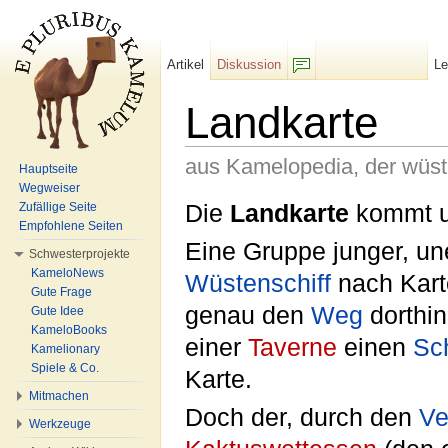
Artikel
Diskussion
L
F/b
Landkarte
aus Kamelopedia, der wüs
Hauptseite
Wegweiser
Wechseln zu:
Navigation
,
Suche
Die
Landkarte
kommt u
Zufällige Seite
Empfohlene Seiten
Eine Gruppe junger, u
Schwesterprojekte
KameloNews
Wüstenschiff
nach Karte
Gute Frage
genau den
Weg
dorthin
Gute Idee
KameloBooks
einer
Taverne
einen
Sc
Kamelionary
Spiele & Co.
Karte.
Mitmachen
Doch der, durch den
Ve
Werkzeuge