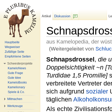
Artikel
Diskussion
L
F/b
Schnapsdros
aus Kamelopedia, der wüs
Hauptseite
Wegweiser
(Weitergeleitet von
Schluc
Zufällige Seite
Wechseln zu:
Navigation
,
Suche
Empfohlene Seiten
Schnapsdrossel
,
die 
Schwesterprojekte
Doppelsichtigkeit ~n [
KameloNews
Gute Frage
Turdidae 1,5 Promille]
s
Gute Idee
verbreitete Vertreter de
KameloBooks
Kamelionary
sich aufgrund
sozialer
U
Spiele & Co.
täglichen
Alkoholkons
Mitmachen
Werkzeuge
Als echte Zivilisationsf