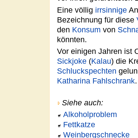
Eine völlig
irrsinnige
Ann
Bezeichnung für diese
den
Konsum
von
Schn
könnten.
Vor einigen Jahren ist
Sickjoke
(
Kalau
) die K
Schluckspechten
gelun
Katharina Fahlschrank
.
Siehe auch:
Alkoholproblem
Fettkatze
Weinbergschnecke