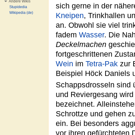
Andere Wikis
sich gerne in der näh
Stupidedia
Wikipedia (de)
Kneipen
, Trinkhallen u
an. Obwohl sie viel tri
fadem
Wasser
. Die Na
Deckelmachen
geschie
fortgeschrittenen Zus
Wein
im
Tetra-Pak
zur 
Beispiel Höck Daniels
Schappsdrosseln sind
und Reviergesang wir
bezeichnet. Alleinsteh
Schrottze und gehen z
ein. Bei besonders agg
vor ihren gefürchteten