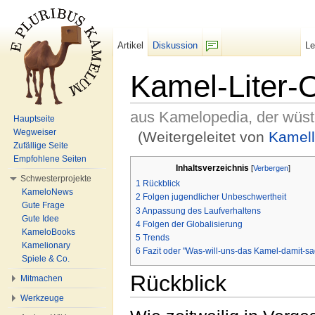
Artikel
Diskussion
L
F/b
Kamel-Liter-
aus Kamelopedia, der wüs
Hauptseite
Wegweiser
(Weitergeleitet von
Kamell
Zufällige Seite
Wechseln zu:
Navigation
,
Suche
Empfohlene Seiten
Inhaltsverzeichnis
[
Verbergen
]
Schwesterprojekte
1
Rückblick
KameloNews
2
Folgen jugendlicher Unbeschwertheit
Gute Frage
3
Anpassung des Laufverhaltens
Gute Idee
4
Folgen der Globalisierung
KameloBooks
5
Trends
Kamelionary
6
Fazit oder "Was-will-uns-das Kamel-damit-s
Spiele & Co.
Rückblick
Mitmachen
Werkzeuge