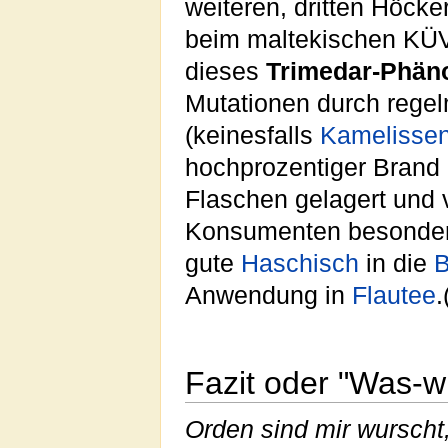
weiteren, dritten Höck
beim maltekischen KÜ
dieses
Trimedar-Phä
Mutationen durch rege
(keinesfalls
Kamelissen
hochprozentiger Brand
Flaschen gelagert und 
Konsumenten besonde
gute
Haschisch
in die
B
Anwendung in
Flautee
.
Fazit oder "Was-w
Orden sind mir wurscht