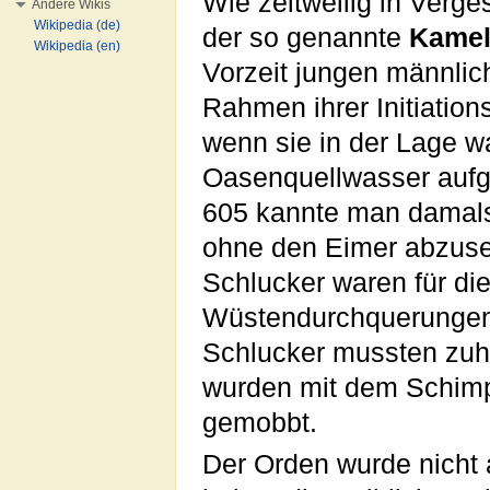
Wie zeitweilig in Verge
Andere Wikis
Wikipedia (de)
der so genannte
Kamel
Wikipedia (en)
Vorzeit jungen männli
Rahmen ihrer Initiation
wenn sie in der Lage wa
Oasenquellwasser auf
605 kannte man damals 
ohne den Eimer abzuse
Schlucker waren für di
Wüstendurchquerungen
Schlucker mussten zuh
wurden mit dem Schim
gemobbt.
Der Orden wurde nicht