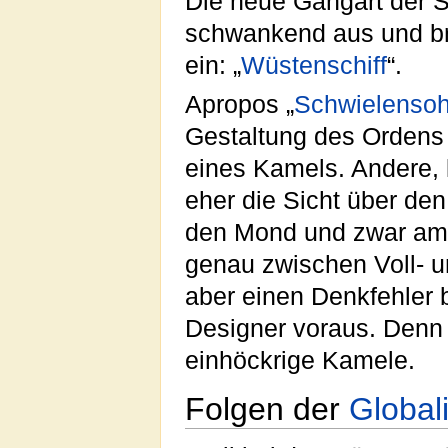
Die neue Gangart der S
schwankend aus und br
ein: „
Wüstenschiff
“.
Apropos „
Schwielensoh
Gestaltung des Ordens 
eines Kamels. Andere, 
eher die Sicht über de
den Mond und zwar am 
genau zwischen Voll- u
aber einen Denkfehler b
Designer voraus. Denn 
einhöckrige Kamele.
Folgen der
Global