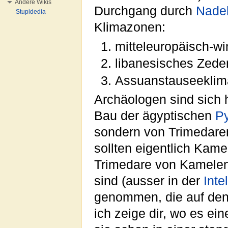
Andere Wikis
Durchgang durch
Nade
Stupidedia
Klimazonen:
mitteleuropäisch-wi
libanesisches Zede
Assuanstauseeklim
Archäologen sind sich 
Bau der ägyptischen
P
sondern von Trimedaren
sollten eigentlich Kam
Trimedare von Kamelen
sind (ausser in der
Inte
genommen, die auf den 
ich zeige dir, wo es ei