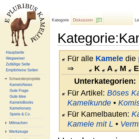
Kategorie
Diskussion
L
F/b
Kategorie:Ka
Wechseln zu:
Navigation
,
Suche
Hauptseite
Für alle
Kamele
die
Wegweiser
Zufällige Seite
⇒
K
A
M
Empfohlene Seiten
Schwesterprojekte
Unterkategorien:
KameloNews
Gute Frage
Für Artikel:
Böses K
Gute Idee
Kamelkunde
•
Komi
KameloBooks
Kamelionary
Für Kamelbauten:
Ka
Spiele & Co.
Kamele mit L
•
Verm
Mitmachen
Werkzeuge