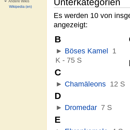
Unterkategorien
Andere Wikis
Wikipedia (en)
Es werden 10 von insge
angezeigt:
B
►
Böses Kamel
‎
1
K - 75 S
C
►
Chamäleons
‎
12 S
D
►
Dromedar
‎
7 S
E