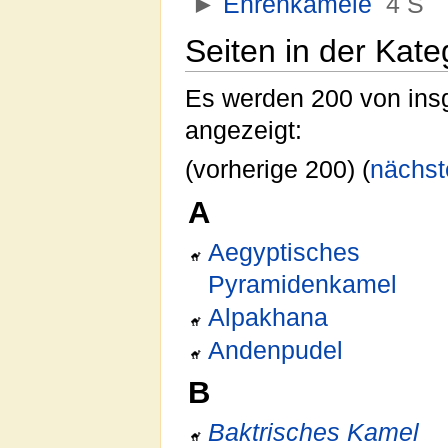
►
Ehrenkamele
‎
4 S
Seiten in der Kat
Es werden 200 von insg
angezeigt:
(vorherige 200) (
nächst
A
Aegyptisches
Pyramidenkamel
Alpakhana
Andenpudel
B
Baktrisches Kamel