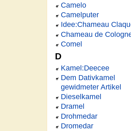
Camelo
Camelputer
Idee:Chameau Claqu
Chameau de Cologn
Comel
D
Kamel:Deecee
Dem Dativkamel
gewidmeter Artikel
Dieselkamel
Dramel
Drohmedar
Dromedar