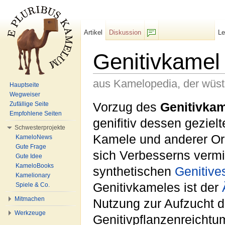
Artikel
Diskussion
L
F/b
Genitivkamel
aus Kamelopedia, der wüs
Hauptseite
Wegweiser
Wechseln zu:
Navigation
,
Suche
Vorzug
des
Genitivka
Zufällige Seite
Empfohlene Seiten
genifitiv dessen gezie
Schwesterprojekte
Kamele und anderer O
KameloNews
Gute Frage
sich Verbesserns
vermi
Gute Idee
KameloBooks
synthetischen
Genitive
Kamelionary
Genitivkameles
ist
der
Spiele & Co.
Mitmachen
Nutzung
zur Aufzucht
d
Werkzeuge
Genitivpflanzenreicht