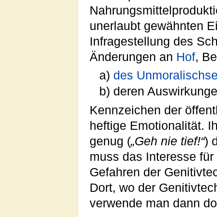
Nahrungsmittelprodukt
unerlaubt gewähnten Ei
Infragestellung des Sc
Änderungen an
Hof
, B
a)
des Unmoralischse
b)
deren Auswirkung
Kennzeichen
der öffen
heftige Emotionalität. I
genug (
„Geh nie tief!“
) 
muss das Interesse für
Gefahren
der Genitivte
Dort, wo
der Genitivtec
verwende man dann do