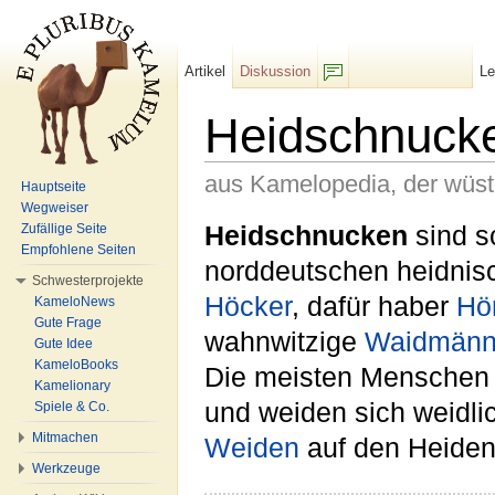
Artikel
Diskussion
L
F/b
Heidschnuck
aus Kamelopedia, der wüs
Hauptseite
Wegweiser
Wechseln zu:
Navigation
,
Suche
Heidschnucken
sind s
Zufällige Seite
Empfohlene Seiten
norddeutschen heidni
Schwesterprojekte
Höcker
, dafür haber
Hö
KameloNews
Gute Frage
wahnwitzige
Waidmänn
Gute Idee
KameloBooks
Die meisten Menschen 
Kamelionary
und weiden sich weidli
Spiele & Co.
Mitmachen
Weiden
auf den Heiden
Werkzeuge