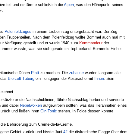
e teil und erstürmte schließlich die
Alpen
, was den Höhepunkt seines
r
.
des
Polenfeldzuges
in einem Eisbein-zug untergebracht war. Der Zug
 den Truppenteilen. Nach dem Polenfeldzug wollte Bommel auch mal mit
zur Verfügung gestellt und er wurde 1940 zum
Kommandeur
der
t immer wusste, was sie sich gerade im Topf befand. Bommels Einheit
Afrikanische Dünen
Platt
zu machen. Die
zuhause
wurden langsam alle.
l das
Bierzelt
Tuborg
ein - entgegen der Absprache mit
Ihnen
. Sein
eichnet.
ürzte er die Nachschublinien, führte Nachschlag herbei und servierte
n und dabei
Nebelwolken
aufgewirbeln sollten, was das Herannahen eines
urück und ließen ihren
Gin Tonic
stehen. In Folge dessen konnte
 die Beförderung zum Creme-de-la-Creme.
ngene Gebiet zurück und hisste Juni
42
die diskordische Flagge über dem