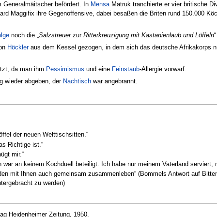
 Generalmäitscher befördert. In
Mensa
Matruk tranchierte er vier britische 
ernard Maggifix ihre Gegenoffensive, dabei besaßen die Briten rund 150.00
olge
noch die „
Salzstreuer
zur
Ritterkreuzigung mit Kastanienlaub und Löffeln
“
von
Höckler
aus dem Kessel gezogen, in dem sich das deutsche Afrikakorps n
tzt, da man ihm
Pessimismus
und eine
Feinstaub
-Allergie vorwarf.
g wieder abgeben, der
Nachtisch
war angebrannt.
ffel der neuen Welttischsitten.“
s Richtige ist.“
ügt mir.“
ch war an keinem Kochduell beteiligt. Ich habe nur meinem Vaterland serviert,
rden mit Ihnen auch gemeinsam zusammenleben“ (Bommels Antwort auf Bitten e
tergebracht zu werden)
rlag Heidenheimer Zeitung, 1950.