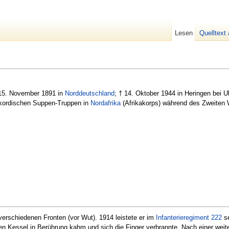
Lesen
Quelltext
15. November 1891 in
Norddeutschland
; † 14. Oktober 1944 in Heringen bei U
iskordischen Suppen-Truppen in
Nordafrika
(Afrikakorps) während des Zweiten 
rschiedenen Fronten (vor Wut). 1914 leistete er im
Infanterieregiment
222
se
ßen Kessel in Berührung kahm und sich die Finger verbrannte. Nach einer we