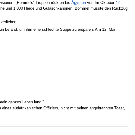
Divisionen. „Pomme's“ Truppen rückten bis
Ägypten
vor. Im Oktober
42
0 Köche und 1.000 Herde und Gulaschkanonen. Bommel musste den Rückzug
 verliehen.
un befand, um ihm eine schlechte Suppe zu ersparen. Am 12. Mai
 mein ganzes Leben lang.“
ines südafrikanischen Offiziers, nicht mit seinen angebrannten Toast,