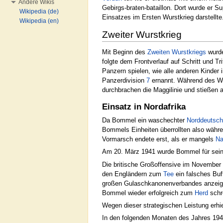
Andere Wikis
Gebirgs-braten-bataillon. Dort wurde er 
Wikipedia (de)
Einsatzes im Ersten Wurstkrieg darstellt
Wikipedia (en)
Zweiter Wurstkrieg
Mit Beginn des
Zweiten Wurstkriegs
wurde
folgte dem Frontverlauf auf Schritt und T
Panzern spielen, wie alle anderen Kinder
Panzerdivision
7
ernannt. Während des Wur
durchbrachen die Maggilinie und stießen 
Einsatz in Nordafrika
Da Bommel ein waschechter
Norddeutsch
Bommels Einheiten überrollten also währ
Vormarsch endete erst, als er mangels
Na
Am 20. März 1941 wurde Bommel für sein
Die britische Großoffensive im November 
den Engländern zum
Tee
ein falsches Buf
großen Gulaschkanonenverbandes anzeigte
Bommel wieder erfolgreich zum
Herd
schre
Wegen dieser strategischen Leistung erhiel
In den folgenden Monaten des Jahres 194