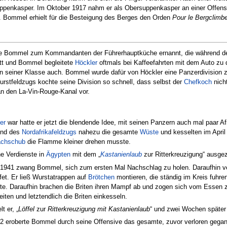
Suppenkasper. Im Oktober 1917 nahm er als Obersuppenkasper an einer Offensiv
e. Bommel erhielt für die Besteigung des Berges den Orden
Pour le Bergclimbe
 Bommel zum Kommandanten der Führerhauptküche ernannt, die während 
ritt und Bommel begleitete
Höckler
oftmals bei Kaffeefahrten mit dem Auto zu
 in seiner Klasse auch. Bommel wurde dafür von Höckler eine Panzerdivision 
stfeldzugs kochte seine Division so schnell, dass selbst der
Chefkoch
nich
an den La-Vin-Rouge-Kanal vor.
er
war hatte er jetzt die blendende Idee, mit seinen Panzern auch mal paar 
end des
Nordafrikafeldzugs
nahezu die gesamte
Wüste
und kesselten im Apri
chschub
die Flamme kleiner drehen musste.
e Verdienste in
Ägypten
mit dem „
Kastanienlaub
zur Ritterkreuzigung“ ausgez
1941 zwang Bommel, sich zum ersten Mal Nachschlag zu holen. Daraufhin verk
fet. Er ließ Wurstatrappen auf
Brötchen
montieren, die ständig im Kreis fuhre
. Daraufhin brachen die Briten ihren Mampf ab und zogen sich vom Essen z
iten und letztendlich die Briten einkesseln.
t er, „
Löffel
zur
Ritterkreuzigung mit Kastanienlaub
“ und zwei Wochen später
2 eroberte Bommel durch seine Offensive das gesamte, zuvor verloren gega