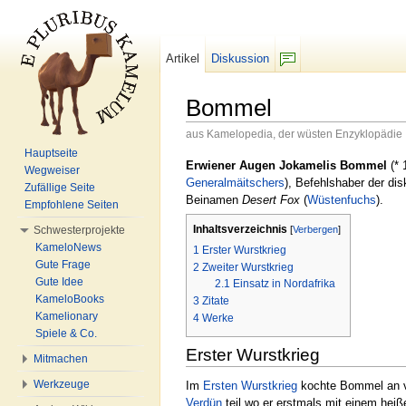
Artikel
Diskussion
F/b
Bommel
aus Kamelopedia, der wüsten Enzyklopädie
Wechseln zu:
Navigation
,
Suche
Hauptseite
Erwiener Augen Jokamelis Bommel
(* 
Wegweiser
Generalmäitschers
), Befehlshaber der d
Zufällige Seite
Beinamen
Desert Fox
(
Wüstenfuchs
).
Empfohlene Seiten
Inhaltsverzeichnis
[
Verbergen
]
Schwesterprojekte
KameloNews
1
Erster Wurstkrieg
Gute Frage
2
Zweiter Wurstkrieg
Gute Idee
2.1
Einsatz in Nordafrika
KameloBooks
3
Zitate
Kamelionary
4
Werke
Spiele & Co.
Erster Wurstkrieg
Mitmachen
Werkzeuge
Im
Ersten Wurstkrieg
kochte Bommel an ve
Verdün
teil wo er erstmals mit einem hei