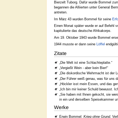
Bierzelt Tuborg. Dafür wurde Bommel zum
begannen die Alliierten unter General B
antreten.
Im März 43 wurden Bommel für seine
Erf
Einen Monat später wurde er auf Befehl 
kapitulierte das deutsche Afrikakorps.
Am 19. Oktober 1943 wurde Bommel erse
1944 musste er dann seine
Löffel
endgülti
Zitate
„Die Welt ist eine Schlachteplatte.“
„Vergießt Wein - aber kein Bier!“
„Die diskordische Wehrmacht ist der Lö
„Der Führer weiß genau, was für uns da
„Höckler isst mein Essen, und das gen
„Ich bin mir keiner Schuld bewusst. I
„Sie haben mit Ihnen gekocht, sie we
in ein und derselben Speisekammer un
Werke
Erwin Bommel:
Krieg ohne Grund
, Ve