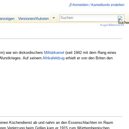
Anmelden / Kamelkonto erstellen
 anzeigen
Versionen/Autoren
Kugel-Bildersuche
lm) war ein diskordischers
Militärkamel
(seit 1942 mit dem Rang eines
Wurstkrieges. Auf seinem
Afrikafeldzug
erhielt er von den Briten den
inen Küchendienst ab und nahm an den Essenschlachten im Raum
iteren Verletzung beim Grillen kam er 1915 zum Württembergischen