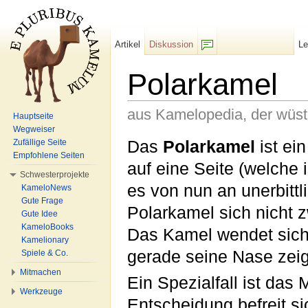
Artikel
Diskussion
L
F/b
Polarkamel
aus Kamelopedia, der wüs
Hauptseite
Wegweiser
Wechseln zu:
Navigation
,
Suche
Das
Polarkamel
ist ei
Zufällige Seite
Empfohlene Seiten
auf eine Seite (welche i
Schwesterprojekte
es von nun an unerbittli
KameloNews
Gute Frage
Polarkamel sich nicht 
Gute Idee
KameloBooks
Das Kamel wendet sich
Kamelionary
gerade seine Nase zeig
Spiele & Co.
Mitmachen
Ein Spezialfall ist das
Werkzeuge
Entscheidung befreit si