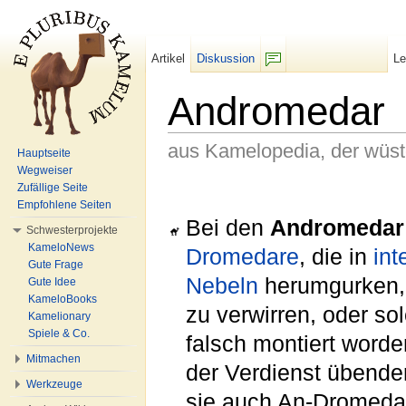
Artikel
Diskussion
L
F/b
Andromedar
aus Kamelopedia, der wüs
Hauptseite
Wegweiser
Wechseln zu:
Navigation
,
Suche
Zufällige Seite
Empfohlene Seiten
Bei den
Andromedar
Schwesterprojekte
KameloNews
Dromedare
, die in
int
Gute Frage
Nebeln
herumgurken
Gute Idee
KameloBooks
zu verwirren, oder so
Kamelionary
Spiele & Co.
falsch montiert word
Mitmachen
der Verdienst übend
Werkzeuge
sie auch An-Dromeda