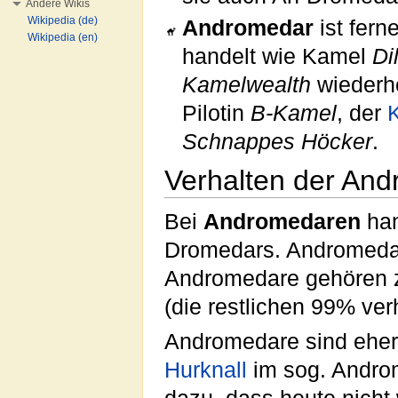
Andere Wikis
Wikipedia (de)
Andromedar
ist fern
Wikipedia (en)
handelt wie Kamel
Di
Kamelwealth
wiederhe
Pilotin
B-Kamel
, der
Schnappes Höcker
.
Verhalten der An
Bei
Andromedaren
han
Dromedars. Andromedar
Andromedare gehören z
(die restlichen 99% verh
Andromedare sind eher
Hurknall
im sog. Androm