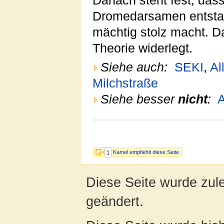
Danach steht fest, das
Dromedarsamen entstan
mächtig stolz macht. D
Theorie widerlegt.
Siehe auch:
SEKI
,
Al
Milchstraße
Siehe besser
nicht
:
Kamel empfiehlt diese Seite
1
Diese Seite wurde zul
geändert.