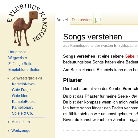
Artikel
Diskussion
F/b
Songs verstehen
aus Kamelopedia, der wüsten Enzyklopädie
Wechseln zu:
Navigation
,
Suche
Hauptseite
Songs verstehen
ist eine seltene
Gabe
, 
Wegweiser
bedeutungslose Songs haben eine Bedeutun
Zufällige Seite
Am Beispiel eines Beispiels kann man bei
Empfohlene Seiten
Schwesterprojekte
Pflaster
KameloNews
Der Text stammt von der Kombo
Vom Ich
Gute Frage
Gute Idee
Du bist das Pflaster für meine Seele -
der
KameloBooks
Du bist der Kompass wenn ich mich verlie
Kamelionary
Ich hatte schon längst den Faden verlore
Spiele & Co.
es fühlte sich an wie umsonst geboren -
d
Bevor du kamst war ich ein Zombie -
egal
Mitmachen
Werkzeuge