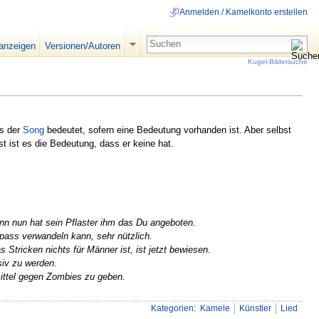
Anmelden / Kamelkonto erstellen
 anzeigen
Versionen/Autoren
Kugel-Bildersuche
as der
Song
bedeutet, sofern eine Bedeutung vorhanden ist. Aber selbst
 ist es die Bedeutung, dass er keine hat.
nn nun hat sein Pflaster ihm das Du angeboten.
mpass verwandeln kann, sehr nützlich.
s Stricken nichts für Männer ist, ist jetzt bewiesen.
siv zu werden
.
mittel gegen Zombies zu geben.
Kategorien
:
Kamele
Künstler
Lied