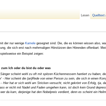
Lesen
Quelltext
mit der nur wenige
Kamele
gesegnet sind. Die, die es können wissen also, w
g, die sich erst nach mehrmaligen Hörstürzen den Hörenden offenbart. Meist
spielsweise ein Beispiel zeigen:
 zum Ich oder du bist du oder was
 Sänger scheint wohl zu oft mit spitzen Küchenmessern hantiert zu haben, de
r’ -
Hier scheint die (an)Rede von einer Person zu sein, die sich in einen Ko
n -
Hier hat er sich wohl am Stricken versucht, nicht gekrönt von Erfolg, tja, da
ass er nicht mit Nadel und Faden umgehen kann, ist doch kein Grund depres
 wer da kam, derjenige hat den Nobelpreis verdient, denn es scheint ein Heil