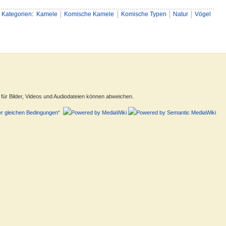
Kategorien
:
Kamele
Komische Kamele
Komische Typen
Natur
Vögel
ür Bilder, Videos und Audiodateien können abweichen.