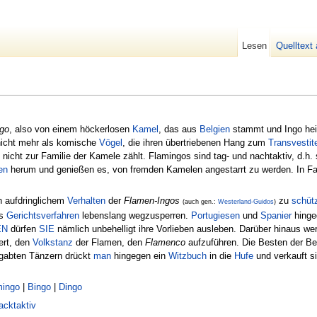
Lesen
Quelltext
go
, also von einem höckerlosen
Kamel
, das aus
Belgien
stammt und Ingo hei
nicht mehr als komische
Vögel
, die ihren übertriebenen Hang zum
Transvesti
ll nicht zur Familie der Kamele zählt. Flamingos sind tag- und nachtaktiv, d.h.
en
herum und genießen es, von fremden Kamelen angestarrt zu werden. In F
 aufdringlichem
Verhalten
der
Flamen-Ingos
zu
schüt
(auch gen.:
Westerland-Guidos
)
es
Gerichtsverfahren
lebenslang wegzusperren.
Portugiesen
und
Spanier
hingeg
EN
dürfen
SIE
nämlich unbehelligt ihre Vorlieben ausleben. Darüber hinaus wer
ert, den
Volks
tanz
der Flamen, den
Flamenco
aufzuführen. Die Besten der Bes
gabten Tänzern drückt
man
hingegen ein
Witzbuch
in die
Hufe
und verkauft s
mingo
|
Bingo
|
Dingo
acktaktiv