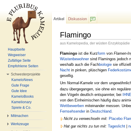
Artikel
Diskussion
F/b
Flamingo
aus Kamelopedia, der wüsten Enzyklopädie
Wechseln zu:
Navigation
,
Suche
Hauptseite
Flamingo
ist die Kurz
form
von
Flamen-In
Wegweiser
Wüstenbewohner
sind Flamingos jedoch 
Zufällige Seite
weshalb auch die Fach
biologie
sie offizie
Empfohlene Seiten
Nacht
in pinken, plüschigen
Federkostüm
Schwesterprojekte
gesellig.
KameloNews
Um
Normal-Kamele
vor dem ungewöhnlich
Gute Frage
dazu übergegangen, sie ohne ein regulär
Gute Idee
den Vögeln deutlich entspannter, bei
IHN
KameloBooks
von den Einheimischen häufig dazu animi
Kamelionary
Wettbewerben
miteinander messen. Unbe
Spiele & Co.
Fernsehsender
in
Deutschland
.
Mitmachen
Nicht zu verwechseln mit:
Placebo Fla
Werkzeuge
Hat gar nichts zu tun mit:
Tageslicht
|
n