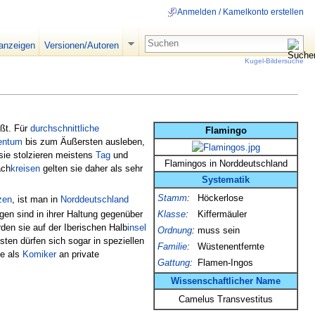
Anmelden / Kamelkonto erstellen
 anzeigen
Versionen/Autoren
Kugel-Bildersuche
ßt. Für
durchschnittliche
Flamingo
tentum
bis zum Äußersten ausleben,
 sie stolzieren meistens
Tag
und
Flamingos in Norddeutschland
ach
kreisen
gelten sie daher als sehr
Systematik
Stamm
:
Höckerlose
zen
, ist man in
Norddeutschland
Klasse
:
Kiffermäuler
en sind in ihrer Haltung gegenüber
den sie auf der Iberischen Halb
insel
Ordnung
:
muss sein
ten dürfen sich sogar in speziellen
Familie
:
Wüstenentfernte
ie als
Komiker
an private
Gattung
:
Flamen-Ingos
Wissenschaftlicher
Name
Camelus Transvestitus