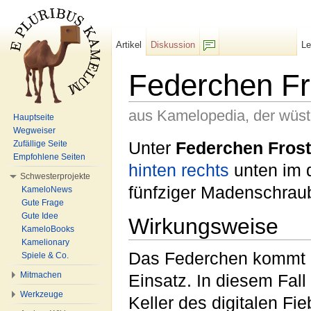
Artikel
Diskussion
L
F/b
Federchen Fr
aus Kamelopedia, der wüs
Hauptseite
Wegweiser
Wechseln zu:
Navigation
,
Suche
Unter
Federchen Frost
Zufällige Seite
Empfohlene Seiten
hinten rechts
unten im 
Schwesterprojekte
fünfziger Madenschraube
KameloNews
Gute Frage
Gute Idee
Wirkungsweise
KameloBooks
Kamelionary
Das Federchen kommt a
Spiele & Co.
Mitmachen
Einsatz. In diesem Fall
Werkzeuge
Keller des digitalen Fie