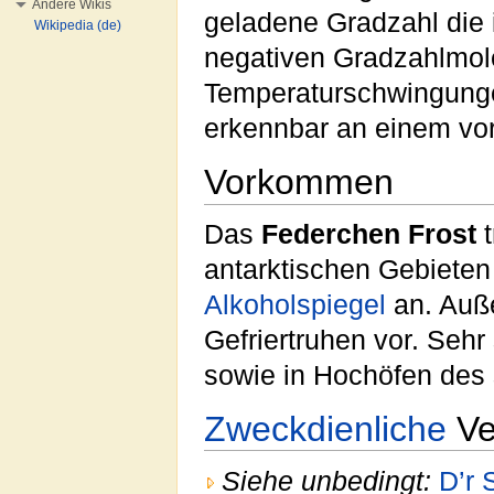
Andere Wikis
geladene Gradzahl die 
Wikipedia (de)
negativen Gradzahlmole
Temperaturschwingungen
erkennbar an einem vor
Vorkommen
Das
Federchen Frost
t
antarktischen Gebiete
Alkoholspiegel
an. Auß
Gefriertruhen vor. Sehr 
sowie in Hochöfen des
Zweckdienliche
Ve
Siehe unbedingt:
D’r