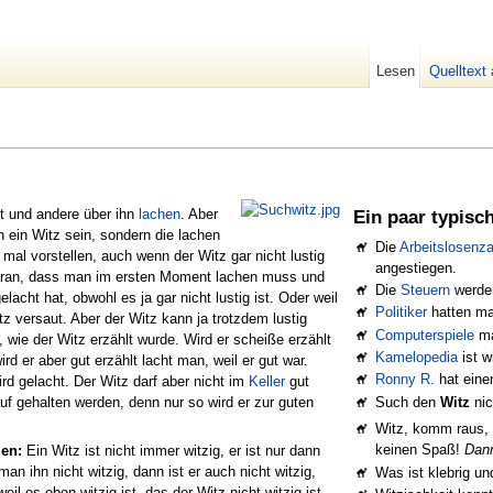
Lesen
Quelltext
t und andere über ihn
lachen
. Aber
Ein paar typisc
h ein Witz sein, sondern die lachen
Die
Arbeitslosenz
mal vorstellen, auch wenn der Witz gar nicht lustig
angestiegen.
 daran, dass man im ersten Moment lachen muss und
Die
Steuern
werde
cht hat, obwohl es ja gar nicht lustig ist. Oder weil
Politiker
hatten ma
z versaut. Aber der Witz kann ja trotzdem lustig
Computerspiele
ma
n, wie der Witz erzählt wurde. Wird er scheiße erzählt
Kamelopedia
ist 
rd er aber gut erzählt lacht man, weil er gut war.
Ronny R.
hat eine
ird gelacht. Der Witz darf aber nicht im
Keller
gut
Such den
Witz
nic
f gehalten werden, denn nur so wird er zur guten
Witz, komm raus, 
keinen Spaß!
Dann
en:
Ein Witz ist nicht immer witzig, er ist nur dann
man ihn nicht witzig, dann ist er auch nicht witzig,
Was ist klebrig un
il es eben witzig ist, das der Witz nicht witzig ist.