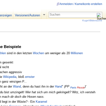
Anmelden / Kamelkonto erstellen
 anzeigen
Versionen/Autoren
Kugel-Bildersuche
he Beispiele
ahlen
sind in den letzten
Wochen
um weniger als 20
Millionen
n gesenkt
l recht
chen aggressiv
wie
Wikipedia
, bloß
ernster
n ganz winzigen P...
ht an der
Wand
, denn du hast ihn in der
Hand
"
(PP
)'
Paris
Pissoir
du bist umzingelt!
Wer hat sich um mich gekringelt?
Witz, ich versteh
 mach dir doch die Hosen nass.
d liegt in der Wüste? - Ein
Karamel