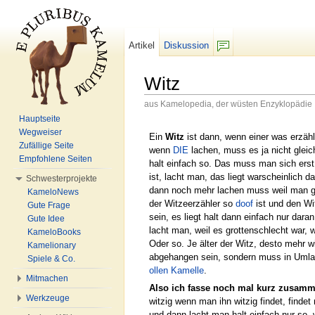
Artikel
Diskussion
F/b
Witz
aus Kamelopedia, der wüsten Enzyklopädie
Wechseln zu:
Navigation
,
Suche
Hauptseite
Wegweiser
Ein
Witz
ist dann, wenn einer was erzähl
Zufällige Seite
wenn
DIE
lachen, muss es ja nicht gleic
Empfohlene Seiten
halt einfach so. Das muss man sich erst 
ist, lacht man, das liegt warscheinlich
Schwesterprojekte
dann noch mehr lachen muss weil man gela
KameloNews
der Witzeerzähler so
doof
ist und den Wit
Gute Frage
sein, es liegt halt dann einfach nur dara
Gute Idee
lacht man, weil es grottenschlecht war, wi
KameloBooks
Oder so. Je älter der Witz, desto mehr w
Kamelionary
abgehangen sein, sondern muss in Umlau
Spiele & Co.
ollen Kamelle
.
Mitmachen
Also ich fasse noch mal kurz zusamm
Werkzeuge
witzig wenn man ihn witzig findet, findet 
und dann lacht man halt einfach nur so, we