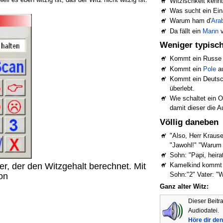
Witzischkeit kenn
Was sucht ein Ein
Warum ham d'
Ara
Da fällt ein
Mann
v
Weniger typisc
Kommt ein Russe a
Kommt ein
Pole
au
Kommt ein Deutsch
überlebt.
Wie schaltet ein O
damit dieser die A
Völlig daneben
"Also, Herr Kraus
"Jawohl!" "Warum 
Sohn: "Papi, heir
Kamelkind kommt v
er, der den Witzgehalt berechnet. Mit
Sohn:"2" Vater: "
on
Ganz alter Witz:
Dieser Beitr
Audiodatei.
Höre dir den