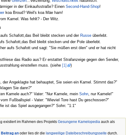
t keine
Grenzen
...Verzeihung,
Wischdischkeit
natürlisch.
ärmiger in der Einkaufsstraße? Einen
Second-Hand-Shop
!
ber
koa Broud? Weil's koa Mäe ham!
om Kamel. Was fehlt? - Der Witz.
h
ufs Schafott,das Beil bleibt stecken und der
Russe
überlebt.
fs Schafott,das Beil bleibt stecken und der Pole überlebt.
er aufs Schafott und sagt: "Sie müßen erst ölen" und er hat nicht
stfriese das Radio aus? Er erstattet Strafanzeige gegen den Sender,
usstrahlung einstellen muss. (siehe
[1]
)
e, der Angeklagte hat behauptet, Sie seien ein Kamel. Stimmt das?"
klagen Sie dann?"
aten Kamele auch?" Vater: "Nur Kamele, mein
Sohn
, nur Kamele!"
om Fußballspiel - Vater: "Wieviel Tore hast Du geschossen?"
Wie ist das Spiel ausgegangen?" Sohn: "1:1"
ag existiert im Rahmen des Projekts
Gesungene Kamelopedia
auch als
 Beitrag an
oder lies dir die
langweilige Dateibeschreibungsseite
durch.