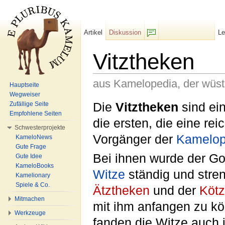
Artikel
Diskussion
L
F/b
Vitztheken
aus Kamelopedia, der wüs
Hauptseite
Wegweiser
Wechseln zu:
Navigation
,
Suche
Die
Vitztheken
sind ei
Zufällige Seite
Empfohlene Seiten
die ersten, die eine re
Schwesterprojekte
Vorgänger der
Kamelop
KameloNews
Gute Frage
Bei ihnen wurde der Go
Gute Idee
KameloBooks
Witze
ständig und stre
Kamelionary
Spiele & Co.
Ätztheken
und der
Kötz
Mitmachen
mit ihm anfangen zu k
Werkzeuge
fanden die Witze auch i