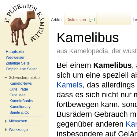
Artikel
Diskussion
L
F/b
Kamelibus
aus Kamelopedia, der wüs
Hauptseite
Wegweiser
Wechseln zu:
Navigation
,
Suche
Bei einem
Kamelibus
,
Zufällige Seite
Empfohlene Seiten
sich um eine speziell 
Schwesterprojekte
Kamels
, das allerdings
KameloNews
Gute Frage
dass es sich nicht nur
Gute Idee
KameloBooks
fortbewegen kann, son
Kamelionary
Busrädern Gebrauch m
Spiele & Co.
Mitmachen
gegenüber anderen
Ka
Werkzeuge
insbesondere auf Gelä