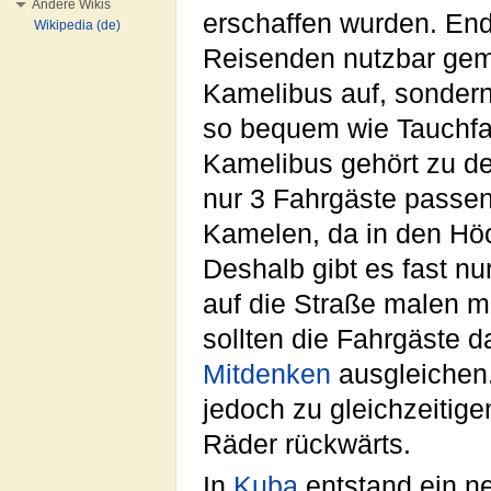
Andere Wikis
erschaffen wurden. En
Wikipedia (de)
Reisenden nutzbar gema
Kamelibus auf, sondern 
so bequem wie Tauchfa
Kamelibus gehört zu de
nur 3 Fahrgäste passen
Kamelen, da in den Höc
Deshalb gibt es fast n
auf die Straße malen mu
sollten die Fahrgäste d
Mitdenken
ausgleichen
jedoch zu gleichzeitig
Räder rückwärts.
In
Kuba
entstand ein n