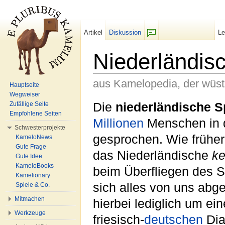
Artikel
Diskussion
L
F/b
Niederländis
aus Kamelopedia, der wüs
Hauptseite
Wegweiser
Wechseln zu:
Navigation
,
Suche
Die
niederländische 
Zufällige Seite
Empfohlene Seiten
Millionen
Menschen in
Schwesterprojekte
gesprochen. Wie früher
KameloNews
Gute Frage
das Niederländische
ke
Gute Idee
KameloBooks
beim Überfliegen des Sc
Kamelionary
sich alles von uns abge
Spiele & Co.
Mitmachen
hierbei lediglich um e
Werkzeuge
friesisch-
deutschen
Dia