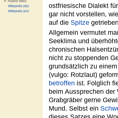
Andere Wikis
ostfriesische Dialekt f
Wikipedia (de)
Wikipedia (en)
gar nicht vorstellen, 
auf die
Spitze
getrieben
Allgemein vermutet man
Seeklima und überhöh
chronischen Halsentzü
nicht zu stoppenden G
grundsätzlich zu eine
(vulgo: Rotzlaut) gefo
betroffen
ist. Folglich 
beim Aussprechen der
Grabgräber gerne Gewi
Mund. Selbst ein
Schwe
dieses Satzes eine Wo