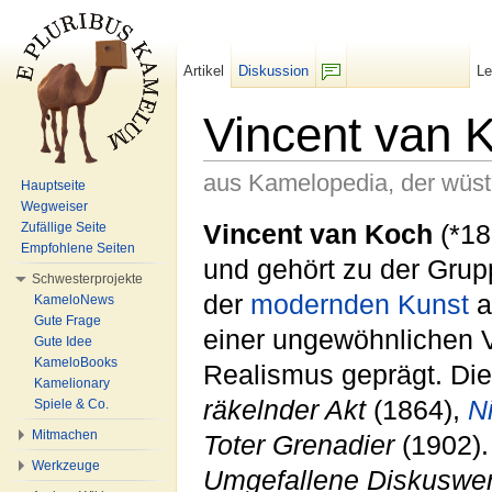
Artikel
Diskussion
L
F/b
Vincent van 
aus Kamelopedia, der wüs
Hauptseite
Wegweiser
Wechseln zu:
Navigation
,
Suche
Vincent van Koch
(*18
Zufällige Seite
Empfohlene Seiten
und gehört zu der Gru
Schwesterprojekte
der
modernden
Kunst
a
KameloNews
Gute Frage
einer ungewöhnlichen 
Gute Idee
KameloBooks
Realismus geprägt. Di
Kamelionary
räkelnder Akt
(1864),
N
Spiele & Co.
Mitmachen
Toter Grenadier
(1902).
Werkzeuge
Umgefallene Diskuswer