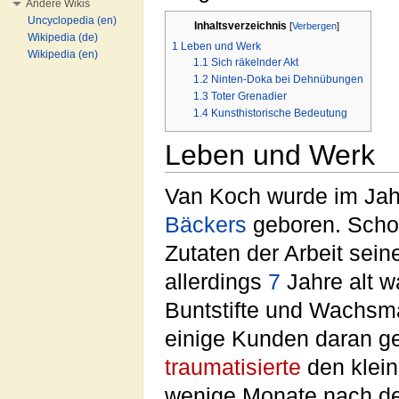
Andere Wikis
Uncyclopedia (en)
Inhaltsverzeichnis
[
Verbergen
]
Wikipedia (de)
1
Leben und Werk
Wikipedia (en)
1.1
Sich räkelnder Akt
1.2
Ninten-Doka bei Dehnübungen
1.3
Toter Grenadier
1.4
Kunsthistorische Bedeutung
Leben und Werk
Van Koch wurde im Jah
Bäckers
geboren. Scho
Zutaten der Arbeit sei
allerdings
7
Jahre alt wa
Buntstifte und Wachsm
einige Kunden daran ge
traumatisierte
den klei
wenige Monate nach de