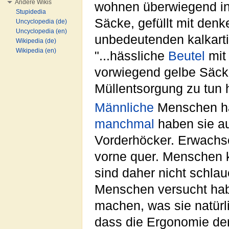
Andere Wikis
wohnen überwiegend i
Stupidedia
Säcke, gefüllt mit de
Uncyclopedia (de)
Uncyclopedia (en)
unbedeutenden kalkarti
Wikipedia (de)
Wikipedia (en)
"...hässliche
Beutel
mit 
vorwiegend gelbe Säcke
Müllentsorgung zu tun 
Männliche
Menschen ha
manchmal
haben sie au
Vorderhöcker. Erwach
vorne quer. Menschen 
sind daher nicht schlau
Menschen versucht hab
machen, was sie natürli
dass die Ergonomie der