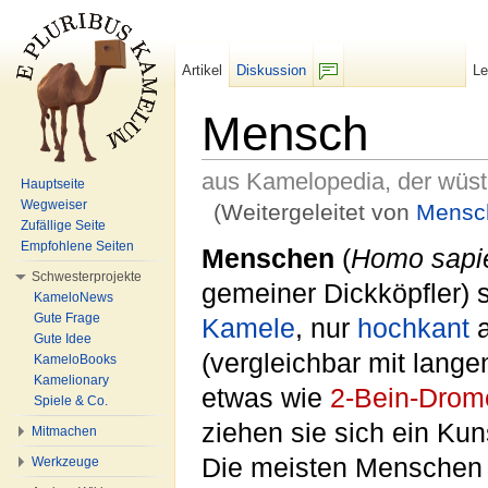
Artikel
Diskussion
L
F/b
Mensch
aus Kamelopedia, der wüs
Hauptseite
Wegweiser
(Weitergeleitet von
Mensc
Zufällige Seite
Wechseln zu:
Navigation
,
Suche
Empfohlene Seiten
Menschen
(
Homo sapie
Schwesterprojekte
gemeiner Dickköpfler) 
KameloNews
Gute Frage
Kamele
, nur
hochkant
a
Gute Idee
(vergleichbar mit lan
KameloBooks
Kamelionary
etwas wie
2-Bein-Drom
Spiele & Co.
ziehen sie sich ein Kun
Mitmachen
Die meisten Menschen
Werkzeuge