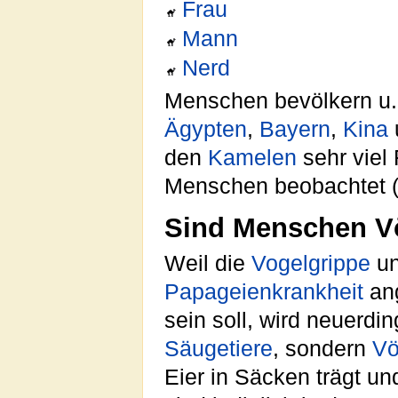
Frau
Mann
Nerd
Menschen bevölkern u
Ägypten
,
Bayern
,
Kina
den
Kamelen
sehr viel
Menschen beobachtet (a
Sind Menschen V
Weil die
Vogelgrippe
un
Papageienkrankheit
ang
sein soll, wird neuerd
Säugetiere
, sondern
Vö
Eier in Säcken trägt un