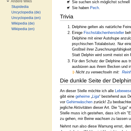
Andere Wikis
Sie suchen sich möglichst schnel
Stupidedia
Sie haben
Pech
.
Uncyclopedia (de)
Trivia
Uncyclopedia (en)
Wikipedia (de)
Delphine gelten als natürliche Fei
Wikipedia (en)
Einige
Fischstäbchenhersteller
beha
Delphine mit einer Autohupe anzulo
psychischen Totalabsturz. Nur eini
Großteil ihrer Zurechnungsfähigkei
Statt Delphin wird somit meist ei
Für den Schutz der Delphine aus t
ausbüxen aus ihrem Becken und im
Nicht zu verwechseln mit:
Reinh
Die dunkle Seite der Delphi
An dieser Stelle möchte ich alle
Lebewes
gibt eine
geheime
„
Liga
“ bestehend aus D
vor
Gehirnwäschen
zurück! Zu beobachten
jegliche Aktivitäten dieser Art. Die "Liga
Stelle muss ich gestehen, dass ich ein "Eh
zu gehen, mir Beine wachsen zu lassen u
Nehmt nun also diese Warnung ernst, de