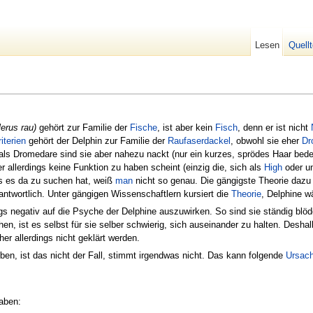
Lesen
Quell
lerus rau)
gehört zur Familie der
Fische
, ist aber kein
Fisch
, denn er ist nicht
iterien
gehört der Delphin zur Familie der
Raufaserdackel
, obwohl sie eher
Dr
als Dromedare sind sie aber nahezu nackt (nur ein kurzes, sprödes Haar bede
er allerdings keine Funktion zu haben scheint (einzig die, sich als
High
oder un
s es da zu suchen hat, weiß
man
nicht so genau. Die gängigste Theorie daz
antwortlich. Unter gängigen Wissenschaftlern kursiert die
Theorie
, Delphine 
ngs negativ auf die Psyche der Delphine auszuwirken. So sind sie ständig blöd
en, ist es selbst für sie selber schwierig, sich auseinander zu halten. Desha
er allerdings nicht geklärt werden.
en, ist das nicht der Fall, stimmt irgendwas nicht. Das kann folgende
Ursac
aben: