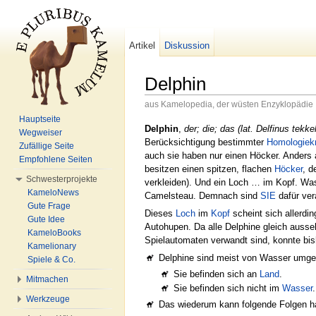
Artikel
Diskussion
Delphin
aus Kamelopedia, der wüsten Enzyklopädie
Wechseln zu:
Navigation
,
Suche
Hauptseite
Delphin
,
der; die; das (lat. Delfinus tekke
Wegweiser
Berücksichtigung bestimmter
Homologiekr
Zufällige Seite
auch sie haben nur einen Höcker. Anders 
Empfohlene Seiten
besitzen einen spitzen, flachen
Höcker
, d
Schwesterprojekte
verkleiden). Und ein Loch … im Kopf. Wa
KameloNews
Camelsteau. Demnach sind
SIE
dafür ver
Gute Frage
Dieses
Loch
im
Kopf
scheint sich allerdi
Gute Idee
Autohupen. Da alle Delphine gleich ausseh
KameloBooks
Spielautomaten verwandt sind, konnte bish
Kamelionary
Delphine sind meist von Wasser umgeb
Spiele & Co.
Sie befinden sich an
Land
.
Mitmachen
Sie befinden sich nicht im
Wasser
.
Werkzeuge
Das wiederum kann folgende Folgen h