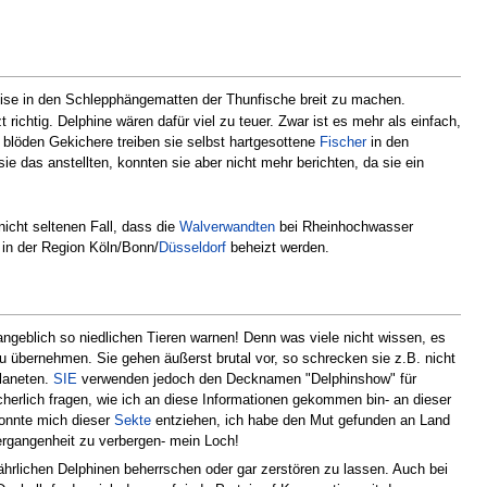
weise in den Schlepphängematten der Thunfische breit zu machen.
ichtig. Delphine wären dafür viel zu teuer. Zwar ist es mehr als einfach,
 blöden Gekichere treiben sie selbst hartgesottene
Fischer
in den
ie das anstellten, konnten sie aber nicht mehr berichten, da sie ein
 nicht seltenen Fall, dass die
Walverwandten
bei Rheinhochwasser
in der Region Köln/Bonn/
Düsseldorf
beheizt werden.
angeblich so niedlichen Tieren warnen! Denn was viele nicht wissen, es
 übernehmen. Sie gehen äußerst brutal vor, so schrecken sie z.B. nicht
Planeten.
SIE
verwenden jedoch den Decknamen "Delphinshow" für
sicherlich fragen, wie ich an diese Informationen gekommen bin- an dieser
 konnte mich dieser
Sekte
entziehen, ich habe den Mut gefunden an Land
ergangenheit zu verbergen- mein Loch!
ährlichen Delphinen beherrschen oder gar zerstören zu lassen. Auch bei