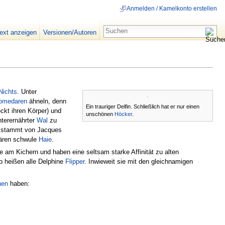
Anmelden / Kamelkonto erstellen
text anzeigen
Versionen/Autoren
Nichts
. Unter
omedaren
ähneln, denn
Ein trauriger Delfin. Schließlich hat er nur einen
ckt ihren Körper) und
unschönen
Höcker
.
terernährter
Wal
zu
u stammt von Jacques
wären schwule
Haie
.
e am Kichern und haben eine seltsam starke Affinität zu alten
lb heißen alle Delphine
Flipper
. Inwieweit sie mit den gleichnamigen
hen
haben: