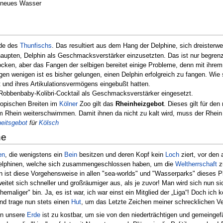
l neues Wasser
nde des
Thunfischs
. Das resultiert aus dem Hang der Delphine, sich dreister
upten, Delphin als Geschmacksverstärker einzusetzten. Das ist nur begrenzt r
cken, aber das Fangen der selbigen bereitet einige Probleme, denn mit ihrem
gen wenigen ist es bisher gelungen, einen Delphin erfolgreich zu fangen. Wie s
t und ihres Artikulationsvermögens eingebußt hatten.
n Robbenbaby-Kolibri-Cocktail als Geschmacksverstärker eingesetzt.
ropischen Breiten im
Kölner
Zoo gilt das
Rheinheizgebot
. Dieses gilt für den
 Rhein weiterschwimmen. Damit ihnen da nicht zu kalt wird, muss der Rhein 
eitsgebot
für
Kölsch
ne
en
, die wenigstens ein
Bein
besitzen und deren Kopf kein
Loch
ziert, vor den 
elphinen, welche sich zusammengeschlossen haben, um die
Weltherrschaft
zu
 ist diese Vorgehensweise in allen "sea-worlds" und "Wasserparks" dieses 
" weitet sich schneller und großräumiger aus, als je zuvor! Man wird sich nun 
emaliger" bin. Ja, es ist war, ich war einst ein Mitglied der „Liga“! Doch ich
nd trage nun stets einen
Hut
, um das Letzte Zeichen meiner schrecklichen V
nn unsere
Erde
ist zu kostbar, um sie von den niederträchtigen und gemeingef