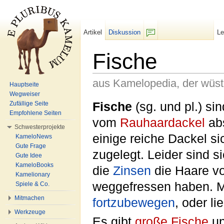
Artikel
Diskussion
L
F/b
Fische
aus Kamelopedia, der wüs
Hauptseite
Wegweiser
Wechseln zu:
Navigation
,
Suche
Fische
(sg. und pl.) si
Zufällige Seite
Empfohlene Seiten
vom
Rauhaardackel
ab
Schwesterprojekte
einige reiche Dackel si
KameloNews
Gute Frage
zugelegt. Leider sind s
Gute Idee
KameloBooks
die
Zinsen
die Haare vo
Kamelionary
weggefressen haben. M
Spiele & Co.
Mitmachen
fortzubewegen
, oder l
Werkzeuge
Es gibt
große Fische
u