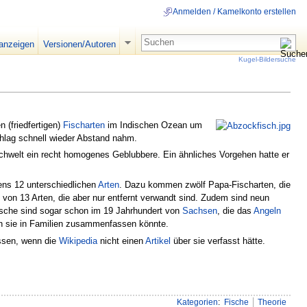
Anmelden / Kamelkonto erstellen
 anzeigen
Versionen/Autoren
Kugel-Bildersuche
 (friedfertigen)
Fischarten
im Indischen Ozean um
lag schnell wieder Abstand nahm.
chwelt ein recht homogenes Geblubbere. Ein ähnliches Vorgehen hatte er
ens 12 unterschiedlichen
Arten
. Dazu kommen zwölf Papa-Fischarten, die
von 13 Arten, die aber nur entfernt verwandt sind. Zudem sind neun
sche sind sogar schon im 19 Jahrhundert von
Sachsen
, die das
Angeln
an sie in Familien zusammenfassen könnte.
essen, wenn die
Wikipedia
nicht einen
Artikel
über sie verfasst hätte.
Kategorien
:
Fische
Theorie