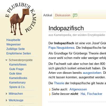
Artikel
Diskussion
F/b
Indopazifisch
aus Kamelopedia, der wüsten Enzyklopädie
Wechseln zu:
Navigation
,
Suche
Hauptseite
Der
Indopazifisch
ist eine von
Josef Grü
Wegweiser
Papa
Neuguidonea
. Die Indopazifische f
Zufällige Seite
Als Grundlage für Grünbergs Theorie dien
Empfohlene Seiten
zuvor wohl schon mehr oder weniger erfol
Schwesterprojekte
Die Fachwelt sah aber schon bei den 800
KameloNews
sich gänzlich isoliert entwickelt haben. D
Gute Frage
Arten von diesen bereits
ausgestorben
. D
Gute Idee
nicht lassen konnten, ausgerottet worden
KameloBooks
Kamelionary
Die
Theorie
der Indopazifische gilt heute
Spiele & Co.
Siehe auch:
Artgenossen
Siehe besser
nicht
:
Hai
,
Fischacker
Mitmachen
Werkzeuge