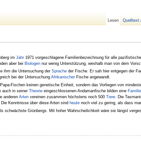
Lesen
Quelltext
nberg
im
Jahr
1971 vorgeschlagene Familienbezeichnung für alle pazifistischen
anden aber bei
Biologen
nur wenig Unterstützung, weshalb man von dem Vorsch
te ihm die Untersuchung der
Sprache
der Fische. Er sah hier entgegen der Fa
greich bei der Untersuchung
Afrikanischer
Fische angewandt.
 Papa-Fischen keinen genetische Einheit, sondern das Vorliegen von mindest
ie auch in seiner
Theorie
eingeschlossenen Andamanfische bilden eine
Familie
ie anderen
Arten
vereinen zusammen höchstens noch 500
Tiere
. Die Tasmani
. Die Kenntnisse über diese Arten sind
heute
noch viel zu gering, als dass m
 als schwächste Grünbergs. Mit hoher Wahrscheilichkeit wäre sie längst verg