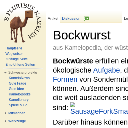
Artikel
Diskussion
L
F/b
Bockwurst
aus Kamelopedia, der wüs
Hauptseite
Wegweiser
Wechseln zu:
Navigation
,
Suche
Bockwürste
erfüllen ei
Zufällige Seite
Empfohlene Seiten
ökologische
Aufgabe
, 
Schwesterprojekte
Formen
von Sondermüll
KameloNews
Gute Frage
können. Außerdem sind 
Gute Idee
KameloBooks
die weit ausladenden s
Kamelionary
Spiele & Co.
sind:
Mitmachen
Darüber hinaus können
Werkzeuge