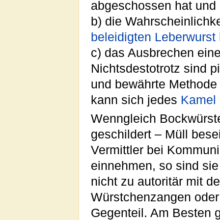
abgeschossen hat und
b) die Wahrscheinlichke
beleidigten Leberwurst
c) das Ausbrechen ein
Nichtsdestotrotz sind p
und bewährte Methode 
kann sich jedes
Kamel
Wenngleich Bockwürste
geschildert – Müll bese
Vermittler bei Kommun
einnehmen, so sind sie
nicht zu autoritär mit 
Würstchenzangen oder 
Gegenteil. Am Besten g