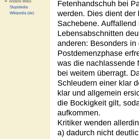
Andere Wikis
Fetenhandschuh bei Pa
Stupidedia
werden. Dies dient der
Wikipedia (de)
Sachebene. Auffallend 
Lebensabschnitten deutl
anderen: Besonders in 
Postdemenzphase erfr
was die nachlassende 
bei weitem überragt. D
Schleudern einer klar d
klar und allgemein ers
die Bockigkeit gilt, so
aufkommen.
Kritiker wenden allerdi
a) dadurch nicht deutlic