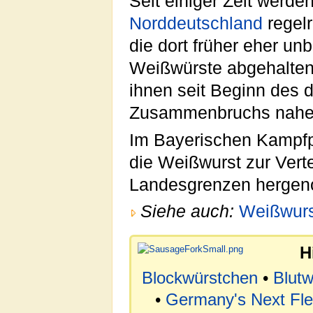
Seit einiger Zeit werde
Norddeutschland
regel
die dort früher eher u
Weißwürste abgehalten
ihnen seit Beginn des d
Zusammenbruchs nahezu
Im Bayerischen Kampf
die Weißwurst zur Vert
Landesgrenzen herge
Siehe auch:
Weißwurst
H
Blockwürstchen
•
Blutw
•
Germany's Next Fle