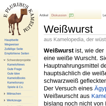
Artikel
Diskussion
L
F/b
Weißwurst
aus Kamelopedia, der wüs
Hauptseite
Wegweiser
Wechseln zu:
Navigation
,
Suche
Weißwurst
ist, wie de
Zufällige Seite
Empfohlene Seiten
eine weiße Wurscht. Sie
Schwesterprojekte
Hauptnahrungsmittel d
KameloNews
Gute Frage
hauptsächlich die weiß
Gute Idee
KameloBooks
schwarzweiß gefleckt
Kamelionary
Der Versuch eines
Ägy
Spiele & Co.
Mitmachen
Weißwurscht aus
Kame
Werkzeuge
bislang noch nicht von 