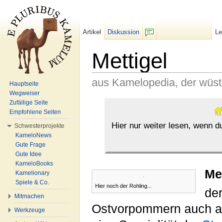
Artikel
Diskussion
L
F/b
Mettigel
aus Kamelopedia, der wüs
Hauptseite
Wegweiser
Wechseln zu:
Navigation
,
Suche
Zufällige Seite
Empfohlene Seiten
Hier nur weiter lesen, wenn 
Schwesterprojekte
KameloNews
Gute Frage
Gute Idee
KameloBooks
Me
Kamelionary
Spiele & Co.
Hier noch der Rohling...
der
Mitmachen
Ostvorpommern auch als
Werkzeuge