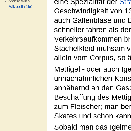
eine Spezialität der
Str
Andere Wikis
Wikipedia (de)
Geschwindigkeit von 13
auch Gallenblase und D
schneller fahren als de
Verkehrsaufkommen bra
Stachelkleid mühsam vo
allein vom Corpus, so
Mettigel - oder auch I
unnachahmlichen Konsis
annähernd an den Gesch
Beschaffung des Mettig
zum Fleischer; man benö
Skates und schon kann
Sobald man das Igelme