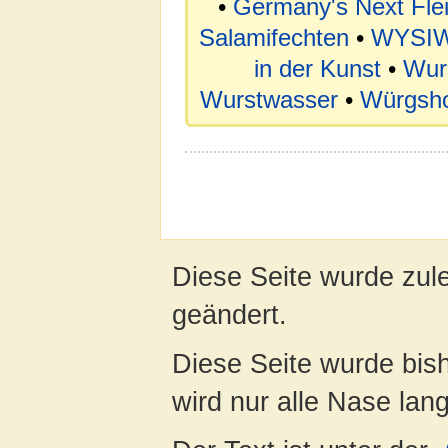
•
Germany's Next Flei
Salamifechten
•
WYSI
in der Kunst
•
Wurs
Wurstwasser
•
Würgsho
Diese Seite wurde zul
geändert.
Diese Seite wurde bis
wird nur alle Nase lang 