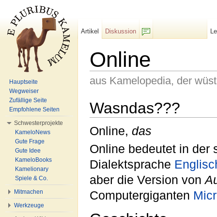
Artikel
Diskussion
L
F/b
Online
aus Kamelopedia, der wüs
Hauptseite
Wegweiser
Wechseln zu:
Navigation
,
Suche
Zufällige Seite
Wasndas???
Empfohlene Seiten
Schwesterprojekte
Online,
das
KameloNews
Gute Frage
Online bedeutet in der 
Gute Idee
KameloBooks
Dialektsprache
Englisc
Kamelionary
aber die Version von
A
Spiele & Co.
Mitmachen
Computergiganten
Micr
Werkzeuge