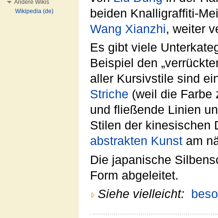
Andere Wikis
beiden Knalligraffiti-M
Wikipedia (de)
Wang Xianzhi
, weiter 
Es gibt viele Unterkate
Beispiel den „verrückt
aller Kursivstile sind e
Striche
(weil die Farbe 
und fließende Linien un
Stilen der kinesischen 
abstrakten Kunst
am nä
Die japanische Silbensc
Form abgeleitet.
Siehe vielleicht:
beso