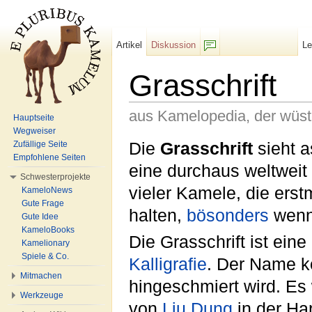
Artikel
Diskussion
L
F/b
Grasschrift
aus Kamelopedia, der wüs
Hauptseite
Wegweiser
Wechseln zu:
Navigation
,
Suche
Die
Grasschrift
sieht a
Zufällige Seite
Empfohlene Seiten
eine durchaus weltweit
Schwesterprojekte
vieler Kamele, die ers
KameloNews
Gute Frage
halten,
bösonders
wenn
Gute Idee
KameloBooks
Die Grasschrift ist ein
Kamelionary
Spiele & Co.
Kalligrafie
. Der Name ko
Mitmachen
hingeschmiert wird. Es
Werkzeuge
von
Liu Dung
in der Ha