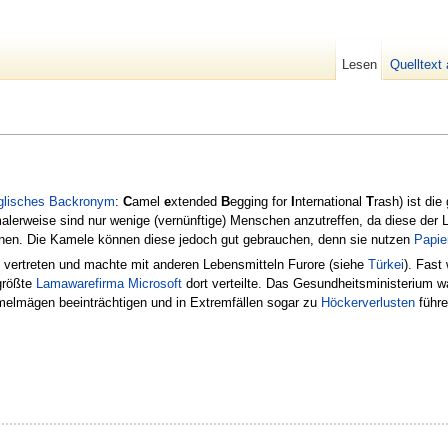
Lesen
Quelltext
glisches
Backronym
:
C
amel
e
xtended
B
egging for
I
nternational
T
rash) ist die
alerweise sind nur wenige (vernünftige) Menschen anzutreffen, da diese der
nen. Die Kamele können diese jedoch gut gebrauchen, denn sie nutzen
Papie
vertreten und machte mit anderen Lebensmitteln Furore (siehe
Türkei
). Fast
tgrößte
Lamawarefirma
Microsoft
dort verteilte. Das Gesundheitsministerium wa
melmägen beeinträchtigen und in Extremfällen sogar zu
Höckerverlusten
führe