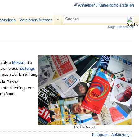
Anmelden / Kamelkonto erstellen
 anzeigen
Versionen/Autoren
Kugel-Bildersuche
 größte
Messe
, die
 Lawine aus
Zeitungs
-
r
auch zur Ernährung.
 wie Papier
rnte allerdings vor
n könne.
CeBIT-Besuch
Kategorie
:
Abkürzung