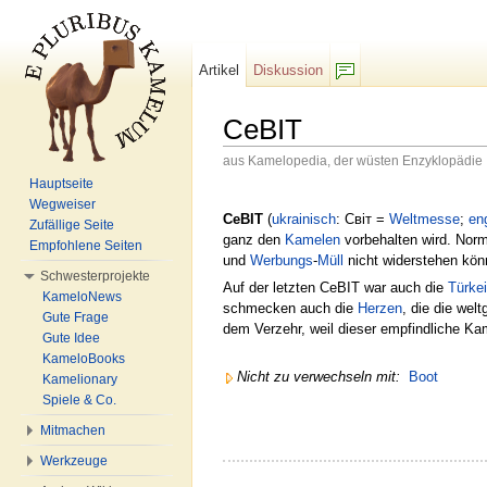
Artikel
Diskussion
F/b
CeBIT
aus Kamelopedia, der wüsten Enzyklopädie
Wechseln zu:
Navigation
,
Suche
Hauptseite
Wegweiser
CeBIT
(
ukrainisch
: Світ =
Weltmesse
;
en
Zufällige Seite
ganz den
Kamelen
vorbehalten wird. Norm
Empfohlene Seiten
und
Werbungs
-
Müll
nicht widerstehen kön
Schwesterprojekte
Auf der letzten CeBIT war auch die
Türkei
KameloNews
schmecken auch die
Herzen
, die die wel
Gute Frage
dem Verzehr, weil dieser empfindliche Ka
Gute Idee
KameloBooks
Nicht zu verwechseln mit:
Boot
Kamelionary
Spiele & Co.
Mitmachen
Werkzeuge