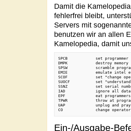
Damit die Kamelopedia
fehlerfrei bleibt, unte
Servers mit sogenannt
benutzen wir an allen
Kamelopedia, damit uns
SPCB		set programmer confusion bit

DMPK		destroy memory protect key

SPSW		scramble program status word

EMIE		emulate intel errors

SCOF		set "change operator" flag

SUOCF		set "understand only chinese" flag

SSNZ		set serial number to zero

IAD		ignore all datas

EPF		eat programmers fingers

TPWR		throw at programmer with return-key

UAP		unplug and pray

Ein-/Ausgabe-Bef