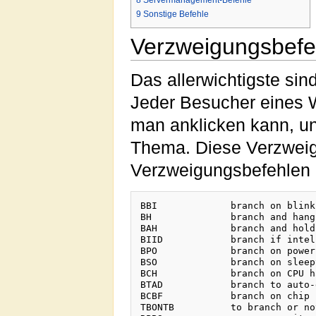
8
Servermanagement-Befehle
9
Sonstige Befehle
Verzweigungsbefe
Das allerwichtigste si
Jeder Besucher eines W
man anklicken kann, un
Thema. Diese Verzwei
Verzweigungsbefehlen 
BBI		branch on blinking indicator

BH		branch and hang

BAH		branch and hold

BIID		branch if intel chips detected

BPO		branch on power off

BSO		branch on sleepy programmer

BCH		branch on CPU halted

BTAD		branch to auto-destruct

BCBF		branch on chip box full

TBONTB		to branch or not to branch
