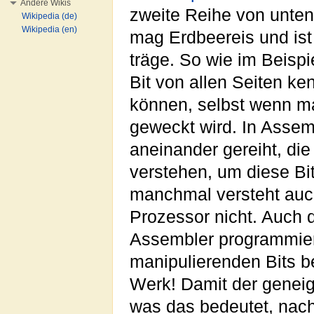
Andere Wikis
zweite Reihe von unten, 
Wikipedia (de)
Wikipedia (en)
mag Erdbeereis und is
träge. So wie im Beisp
Bit von allen Seiten k
können, selbst wenn ma
geweckt wird. In Assem
aneinander gereiht, di
verstehen, um diese Bit
manchmal versteht auch
Prozessor nicht. Auch 
Assembler programmiert
manipulierenden Bits be
Werk! Damit der genei
was das bedeutet, nac