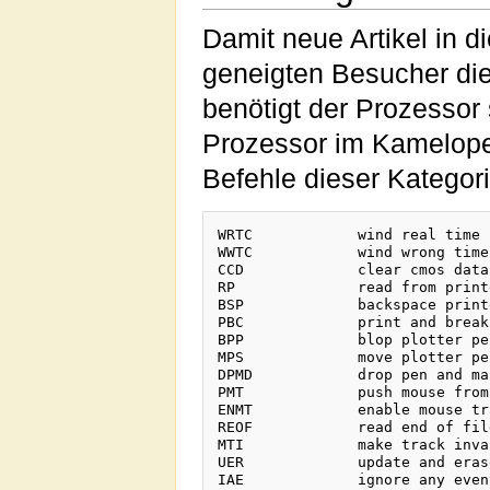
Damit neue Artikel in
geneigten Besucher di
benötigt der Prozessor
Prozessor im Kameloped
Befehle dieser Kategor
WRTC		wind real time clock

WWTC		wind wrong time clock

CCD		clear cmos data

RP		read from printer

BSP		backspace printer

PBC		print and break chain

BPP		blop plotter pen

MPS		move plotter pen somewhere

DPMD		drop pen and mangle drum

PMT		push mouse from table

ENMT		enable mouse trap

REOF		read end of file

MTI		make track invalid

UER		update and erase record

IAE		ignore any event
