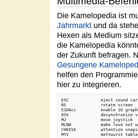
Multimedia-Befehl
Die Kamelopedia ist mul
Jahrmarkt
und da stehe
Hexen als Medium sitz
die Kamelopedia könnte
der Zukunft befragen. Ne
Gesungene Kameloped
helfen den Programmier
hier zu integrieren.
ESC		eject sound card

RS		rotate screen

E1DAcc		enable 1D graphics accelerator

DSV		desynchronize video

MJ		move joystick

MLNW		make love not war - power game command

CHEESE		attention snapshot
