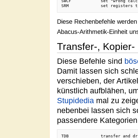
SWCF		set "wrong calculating" flag

Diese Rechenbefehle werden 
Abacus-Arithmetik-Einheit u
Transfer-, Kopier
Diese Befehle sind
bös
Damit lassen sich schlec
verschieben, der Artike
künstlich aufblähen, u
Stupidedia
mal zu zeig
nebenbei lassen sich sc
passendere Kategorien
TDB		transfer and drop bits
