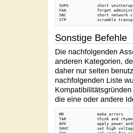
SUPS		short uninteruptable power source

FAA		forget administrator account

SNC		short network cable

Sonstige Befehle
Die nachfolgenden Asse
anderen Kategorien, d
daher nur selten benutz
nachfolgenden Liste wur
Kompatibilitätsgründen 
die eine oder andere I
MR		make errors

TAR		think and rhyme

APX		apply power and explode

SHVC		set high voltage to components
