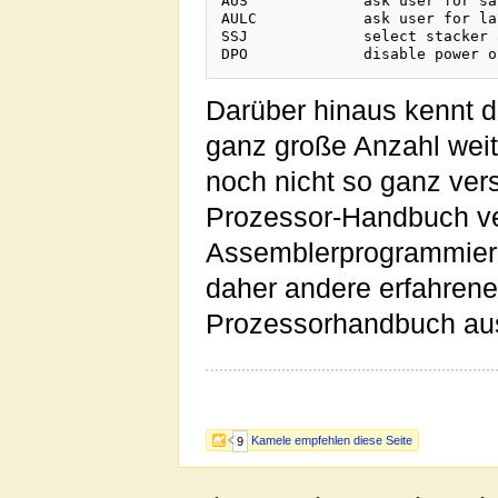
AUS		ask user for salary

AULC		ask user for last cigarette

SSJ		select stacker and jam

Darüber hinaus kennt 
ganz große Anzahl weite
noch nicht so ganz ver
Prozessor-Handbuch ve
Assemblerprogrammierer
daher andere erfahrene 
Prozessorhandbuch aus
Kamele empfehlen diese Seite
9