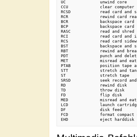
UC		unwind core

CCU		clear computer user

RCSD		read card and scramble data

RCR		rewind card reader

BCR		backspace card reader

BCP		backspace card punch

RASC		read and shred card

RCI		read card and ignore

RCS		read card sideways

BST		backspace and stretch tape

RBT		rewind and break tape

PDT		punch and delete tape

MET		misread and eat tape

PTAB		position tape ass-backwards

STT		stretch and tangle tape

ST		stretch tape

SRSD		seek record and scar disk

RD		rewind disk

TD		throw disk

FD		flip disk

MED		misread and eat disk

LCD		launch cartridge disk

DF		disk feed

FCD		format compact disc
