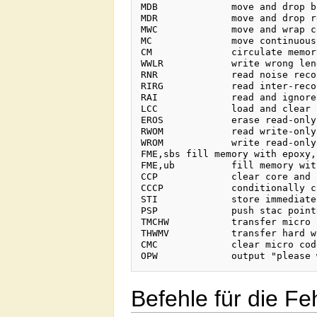
MDB		move and drop bits

MDR		move and drop record

MWC		move and wrap core

MC 		move continuous

CM		circulate memory

WWLR		write wrong length record

RNR		read noise record

RIRG		read inter-record gap

RAI		read and ignore

LCC		load and clear core

EROS		erase read-only store

RWOM		read write-only memory

WROM		write read-only memory

FME,sbs	fill memory with epoxy, step by step

FME,ub		fill memory with epoxy, use bitblit

CCP		clear core and proceed

CCCP		conditionally clear core and proceed

STI		store immediate

PSP		push stac pointer

TMCHW		transfer micro code to hard wires

THWMV		transfer hard wires to micro code

CMC		clear micro code

Befehle für die F