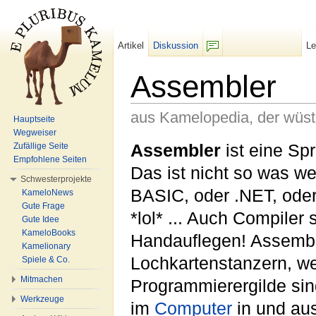
Artikel
Diskussion
L
F/b
Assembler
aus Kamelopedia, der wüs
Hauptseite
Wegweiser
Wechseln zu:
Navigation
,
Suche
Assembler
ist eine Spr
Zufällige Seite
Empfohlene Seiten
Das ist nicht so was w
Schwesterprojekte
BASIC, oder .NET, ode
KameloNews
Gute Frage
*lol* ... Auch Compiler
Gute Idee
KameloBooks
Handauflegen! Assembl
Kamelionary
Lochkartenstanzern, wel
Spiele & Co.
Mitmachen
Programmierergilde si
Werkzeuge
im
Computer
in und aus