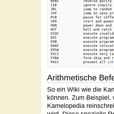
RPBS		reverse parity and branch somewhere

IIB		ignore inquiry and branch

JRL		jump to random location

JSP		jump on sexy programmer (only if female)

PCB		pause for coffee break

SPD		start and power down

PDN		power down and normalize

HCF		halt and catch fire

EIOC		execute invalid opcode

EPI		execute programmer immediate

EPB		execute program backwards

ERAF		execute relocateable address field

EPSW		execute program status word

EVLI		execute very last instruction

FSRA		form skip and run away

PAII		prevent all 
int
Arithmetische Bef
So ein Wiki wie die Ka
können. Zum Beispiel, 
Kamelopedia reinschrei
wird. Diese spezielle R