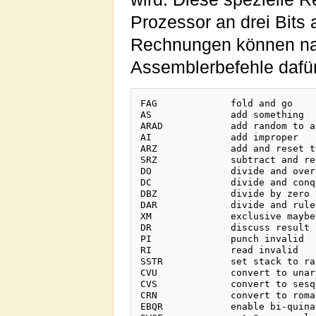
Prozessor an drei Bits
Rechnungen können nat
Assemblerbefehle dafür
FAG		fold and go

AS		add something

ARAD		add random to all datas

AI		add improper

ARZ		add and reset to zero

SRZ		subtract and reset to zero

DO		divide and overflow

DC		divide and conquer

DBZ		divide by zero

DAR		divide and rule

XM		exclusive maybe

DR		discuss result

PI		punch invalid

RI		read invalid

SSTR		set stack to random

CVU		convert to unary

CVS		convert to sesquinary

CRN		convert to roman numerals

EBQR		enable bi-quinary arithmetic
