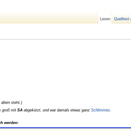
Lesen
Quelltext
llein steht.)
gs groß mit
SA
abgekürzt, und war damals etwas ganz
Schlimmes
.
h werden: