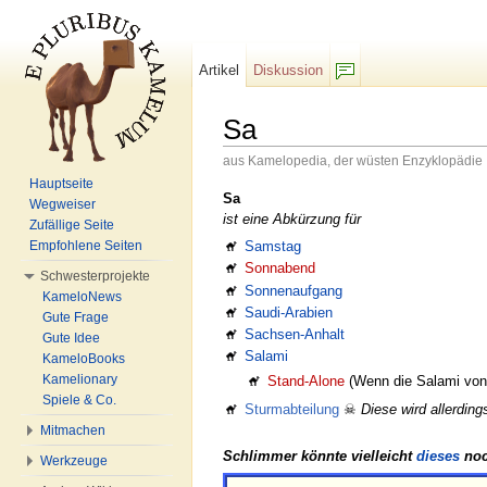
Artikel
Diskussion
F/b
Sa
aus Kamelopedia, der wüsten Enzyklopädie
Wechseln zu:
Navigation
,
Suche
Hauptseite
Sa
Wegweiser
ist eine Abkürzung für
Zufällige Seite
Samstag
Empfohlene Seiten
Sonnabend
Schwesterprojekte
Sonnenaufgang
KameloNews
Saudi-Arabien
Gute Frage
Sachsen-Anhalt
Gute Idee
Salami
KameloBooks
Kamelionary
Stand-Alone
(Wenn die Salami von a
Spiele & Co.
Sturmabteilung
☠
Diese wird allerdin
Mitmachen
Schlimmer könnte vielleicht
dieses
noc
Werkzeuge