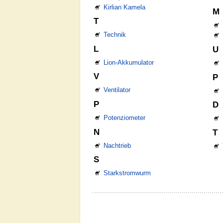
Kirlian Kamela
M
T
Technik
L
U
Lion-Akkumulator
V
P
Ventilator
P
D
Potenziometer
N
T
Nachtrieb
S
Starkstromwurm