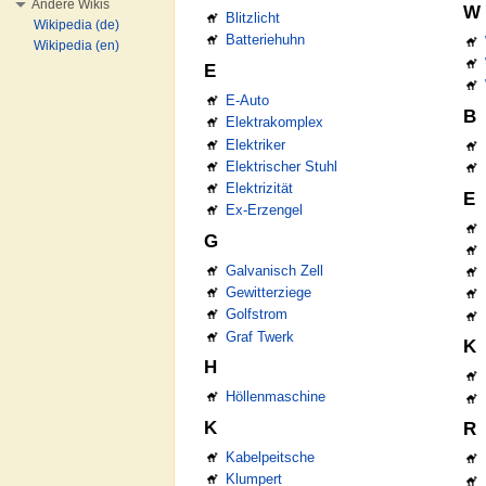
Andere Wikis
W
Blitzlicht
Wikipedia (de)
Batteriehuhn
Wikipedia (en)
E
E-Auto
B
Elektrakomplex
Elektriker
Elektrischer Stuhl
Elektrizität
E
Ex-Erzengel
G
Galvanisch Zell
Gewitterziege
Golfstrom
Graf Twerk
K
H
Höllenmaschine
K
R
Kabelpeitsche
Klumpert