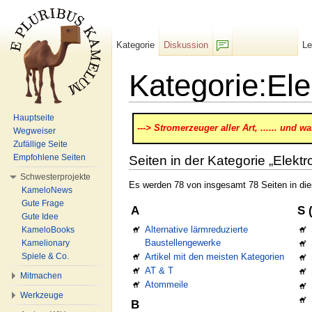
Kategorie
Diskussion
L
F/b
Kategorie:Ele
Wechseln zu:
Navigation
,
Suche
Hauptseite
---> Stromerzeuger aller Art, ...... und 
Wegweiser
Zufällige Seite
Empfohlene Seiten
Seiten in der Kategorie „Elektr
Schwesterprojekte
Es werden 78 von insgesamt 78 Seiten in die
KameloNews
Gute Frage
A
S 
Gute Idee
Alternative lärmreduzierte
KameloBooks
Baustellengewerke
Kamelionary
Artikel mit den meisten Kategorien
Spiele & Co.
AT & T
Mitmachen
Atommeile
Werkzeuge
B