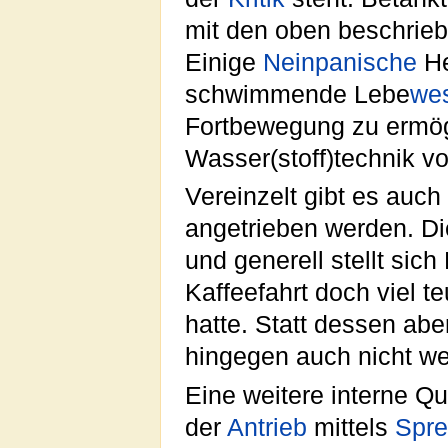
mit den oben beschrieb
Einige
Neinpanische
He
schwimmende Lebe
we
Fortbewegung zu ermögl
Wasser(stoff)technik v
Vereinzelt gibt es auc
angetrieben werden. Die
und generell stellt sic
Kaffeefahrt doch viel t
hatte. Statt dessen abe
hingegen auch nicht wei
Eine weitere interne Qu
der
Antrieb
mittels
Spre