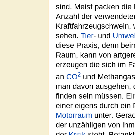
sind. Meist packen die 
Anzahl der verwendete
Kraftfahrzeugschwein, w
sehen.
Tier
- und
Umwel
diese Praxis, denn bei
Raum, kann von artgere
erzeugen die sich im 
2
an
CO
und Methangase
man davon ausgehen, d
finden sein müssen. Ein
einer eigens durch ein
Motorraum
unter. Gera
der unzähligen von ih
der
Kritik
steht. Betank