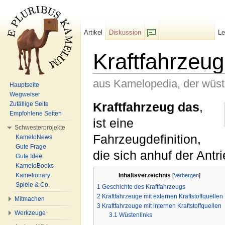
Artikel
Diskussion
L
F/b
Kraftfahrzeug
aus Kamelopedia, der wüs
Hauptseite
Wegweiser
Wechseln zu:
Navigation
,
Suche
Kraftfahrzeug das
,
Zufällige Seite
Empfohlene Seiten
ist eine
Schwesterprojekte
Fahrzeugdefinition,
KameloNews
Gute Frage
die sich anhuf der Antri
Gute Idee
KameloBooks
Inhaltsverzeichnis
Kamelionary
[
Verbergen
]
Spiele & Co.
1
Geschichte des Kraftfahrzeugs
2
Kraftfahrzeuge mit externen Kraftstoffquellen
Mitmachen
3
Kraftfahrzeuge mit internen Kraftstoffquellen
Werkzeuge
3.1
Wüstenlinks