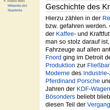
Andere Wikis
Geschichte des Kr
Wikipedia (de)
Stupidedia
Hierzu zählen in der
Re
bzw. gefahren werden. G
der
Kaffee
- und Kraftfu
man so stolz darauf ist
Fahrzeuge auf allen an
Fnord
ging im Detroit d
Produktion
zur
Fließba
Moderne
des
Industrie
-
Pferdinand Porsche
un
Jahren der
KDF
-
Wage
Bösonders
beliebt bli
diesen Teil der
Vergang