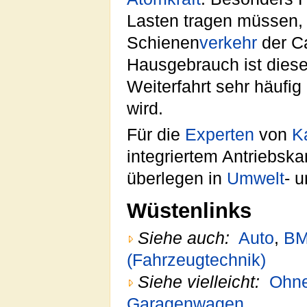
Lasten tragen müssen, 
Schienen
verkehr
der Ca
Hausgebrauch ist dieser
Weiterfahrt sehr häufig
wird.
Für die
Experten
von
K
integriertem Antriebsk
überlegen in
Umwelt
- 
Wüstenlinks
Siehe auch:
Auto
,
B
(Fahrzeugtechnik)
Siehe vielleicht:
Ohne
Garagenwagen