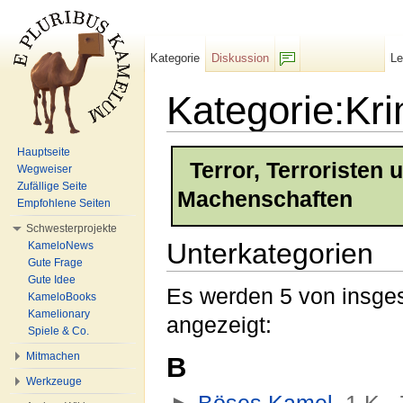
Kategorie
Diskussion
L
F/b
Kategorie:Kri
Wechseln zu:
Navigation
,
Suche
Hauptseite
Terror, Terroristen 
Wegweiser
Zufällige Seite
Machenschaften
Empfohlene Seiten
Schwesterprojekte
Unterkategorien
KameloNews
Gute Frage
Gute Idee
Es werden 5 von insges
KameloBooks
Kamelionary
angezeigt:
Spiele & Co.
Mitmachen
B
Werkzeuge