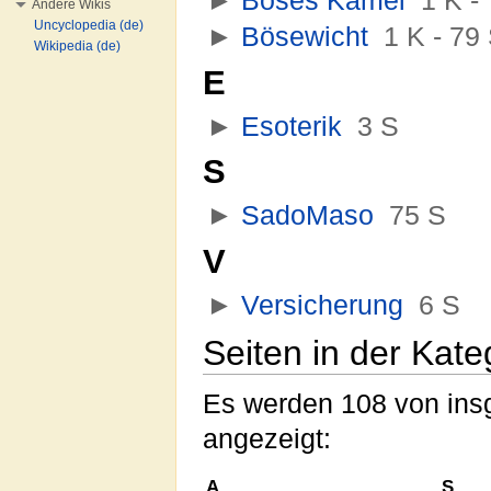
►
Böses Kamel
‎
1 K -
Andere Wikis
Uncyclopedia (de)
►
Bösewicht
‎
1 K - 79
Wikipedia (de)
E
►
Esoterik
‎
3 S
S
►
SadoMaso
‎
75 S
V
►
Versicherung
‎
6 S
Seiten in der Kateg
Es werden 108 von insg
angezeigt:
A
S