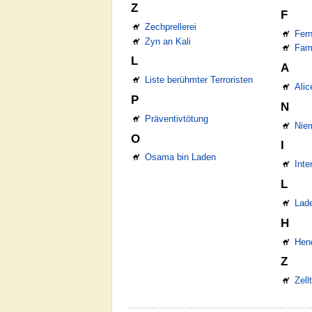
Z
F
Zechprellerei
Fer
Zyn an Kali
Fam
L
A
Liste berühmter Terroristen
Alic
P
N
Präventivtötung
Nie
O
I
Osama bin Laden
Int
L
Lad
H
Hen
Z
Zell