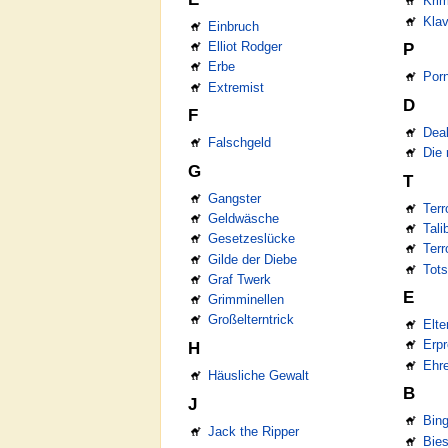
Kri
Klav
Einbruch
Elliot Rodger
P
Erbe
Porn
Extremist
D
F
Dea
Falschgeld
Die
G
T
Gangster
Terr
Geldwäsche
Tal
Gesetzeslücke
Ter
Gilde der Diebe
Tot
Graf Twerk
E
Grimminellen
Großelterntrick
Elte
Erp
H
Ehr
Häusliche Gewalt
B
J
Bin
Jack the Ripper
Bie