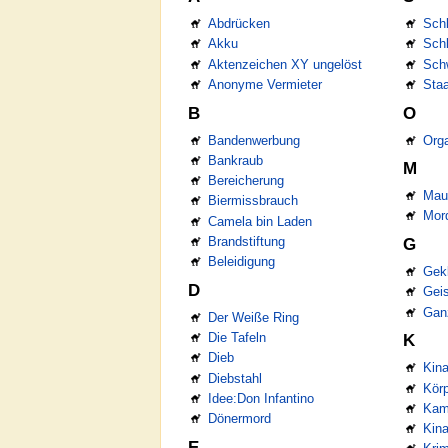
Abdrücken
Schl
Akku
Schl
Aktenzeichen XY ungelöst
Sch
Anonyme Vermieter
Sta
B
O
Bandenwerbung
Orga
Bankraub
M
Bereicherung
Mau
Biermissbrauch
Mor
Camela bin Laden
Brandstiftung
G
Beleidigung
Gek
D
Gei
Gan
Der Weiße Ring
Die Tafeln
K
Dieb
Kin
Diebstahl
Körp
Idee:Don Infantino
Kam
Dönermord
Kina
E