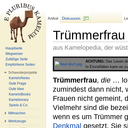
Artikel
Diskussion
L
F/b
Trümmerfrau
aus Kamelopedia, der wüs
Hauptseite
Wegweiser
Wechseln zu:
Navigation
,
Suche
Zufällige Seite
ACHTUNG:
Das Lesen die
Empfohlene Seiten
In Einzelfällen kann es
Schwesterprojekte
KameloNews
Trümmerfrau
,
die
… loh
Gute Frage
zumindest dann nicht, 
Gute Idee
KameloBooks
Frauen nicht gemeint, 
Kamelionary
Spiele & Co.
Vielmehr sind die beze
Mitmachen
wenn es um Trümmer g
Werkzeuge
Denkmal
gesetzt. Sie s