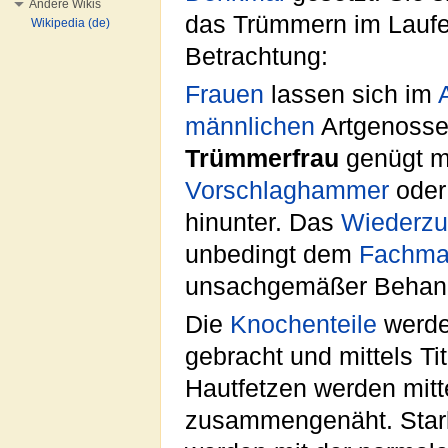
Andere Wikis
das Trümmern im Laufe d
Wikipedia (de)
Betrachtung:
Frauen
lassen sich im
männlichen
Artgenossen
Trümmerfrau
genügt m
Vorschlaghammer
oder
hinunter. Das
Wiederz
unbedingt dem
Fachm
unsachgemäßer Behand
Die
Knochenteile
werden
gebracht und mittels 
Hautfetzen werden mit
zusammengenäht. Star