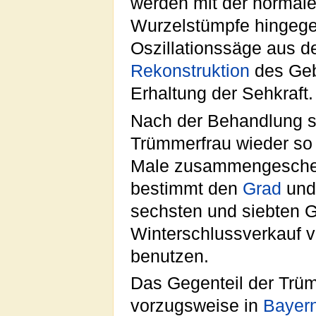
werden mit der normal
Wurzelstümpfe hingege
Oszillationssäge aus 
Rekonstruktion
des Geb
Erhaltung der Sehkraft.
Nach der Behandlung sä
Trümmerfrau wieder so
Male zusammengeschepp
bestimmt den
Grad
un
sechsten und siebten 
Winterschlussverkauf v
benutzen.
Das Gegenteil der Trüm
vorzugsweise in
Bayer